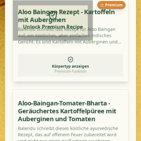
Premium
Aloo Baingan Rezept - Kartoffeln
mit Auberginen
Unlock Premium Recipe
Balendu schreibt das Rezept für Aloo Baingan
auf, ein köstliches, aber einfaches indisches
Gericht. Es sind Kartoffeln mit Auberginen und
schmeckt besonders gut mit einem zusätzlichen
Hauch von Mangopulver.
Körpertyp anzeigen
Premium-Funktion
Aloo-Baingan-Tomater-Bharta -
Geräuchertes Kartoffelpüree mit
Auberginen und Tomaten
Balendu schreibt dieses köstliche ayurvedische
Rezept, das auf offenem Feuer zubereitet wird
und nicht nur einen großartigen rauchigen