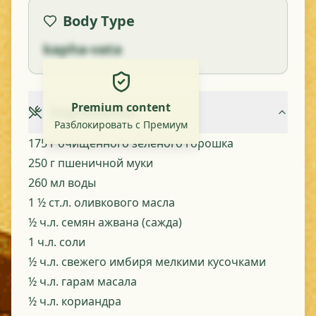
Body Type
kapha-vata
Premium content
Ingredients
Разблокировать с Премиум
175 г очищенного зелёного горошка
250 г пшеничной муки
260 мл воды
1 ½ ст.л. оливкового масла
½ ч.л. семян ажвана (сажда)
1 ч.л. соли
½ ч.л. свежего имбиря мелкими кусочками
½ ч.л. гарам масала
½ ч.л. кориандра