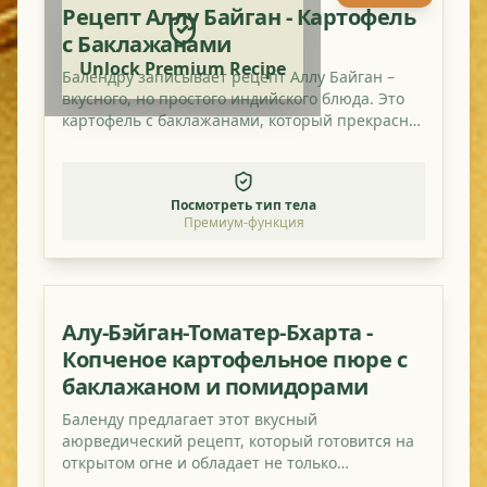
Рецепт Аллу Байган - Картофель
с Баклажанами
Unlock Premium Recipe
Балендру записывает рецепт Аллу Байган –
вкусного, но простого индийского блюда. Это
картофель с баклажанами, который прекрасно
сочетается с небольшим количеством
мангового порошка.
Посмотреть тип тела
Премиум-функция
Алу-Бэйган-Томатер-Бхарта -
Копченое картофельное пюре с
баклажаном и помидорами
Баленду предлагает этот вкусный
аюрведический рецепт, который готовится на
открытом огне и обладает не только
великолепным копченым вкусом, но и полезен!