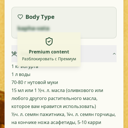
Body Type
kapha-vata
Premium content
Ingredients
Разблокировать с Премиум
1 кг йогурта
1 л воды
70-80 г нутовой муки
15 мл или 1 ½ч. л. масла (оливкового или
любого другого растительного масла,
которое вам нравится использовать)
½ч. л. семян пажитника, ¼ч. л. семян горчицы,
на кончике ножа асафетиды, 5-10 карри