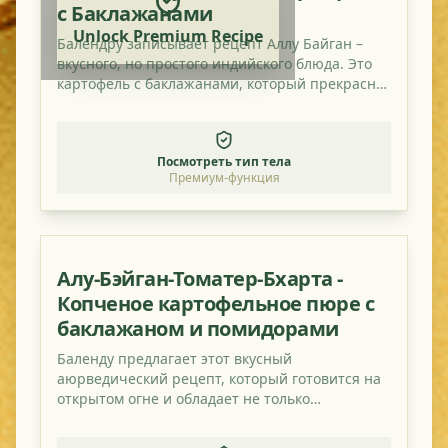
с Баклажанами
Unlock Premium Recipe
Балендру записывает рецепт Аллу Байган –
вкусного, но простого индийского блюда. Это
картофель с баклажанами, который прекрасно
сочетается с небольшим количеством
мангового порошка.
Посмотреть тип тела
Премиум-функция
Алу-Бэйган-Томатер-Бхарта -
Копченое картофельное пюре с
баклажаном и помидорами
Баленду предлагает этот вкусный
аюрведический рецепт, который готовится на
открытом огне и обладает не только
великолепным копченым вкусом, но и полезен!