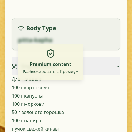
Body Type
pitta-kapha
Premium content
Ingredients
Разблокировать с Премиум
Для начинки:
100 г картофеля
100 г капусты
100 г моркови
50 г зеленого горошка
100 г панира
пучок свежей кинзы