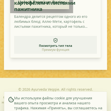
картофелем и листьями
Unlock Premium Recipe
пажитника
Балендра делится рецептом одного из его
любимых блюд: Аллю-Мети, картофель с
листьями пажитника, который не только
вкусный, но и полезный.
Посмотреть тип тела
Премиум-функция
©
2026
Ayurveda Veggie. All rights reserved.
О
Контакт
Политика
Условия и
Мы используем файлы cookie для улучшения
нас
конфиденциальности
положения
вашего опыта просмотра и анализа нашего
трафика. Нажимая «Принять», вы соглашаетесь на