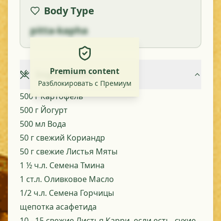
Body Type
pitta-kapha
Premium content
Ingredients
Разблокировать с Премиум
500 г Картофель
500 г Йогурт
500 мл Вода
50 г свежий Кориандр
50 г свежие Листья Мяты
1 ½ ч.л. Семена Тмина
1 ст.л. Оливковое Масло
1/2 ч.л. Семена Горчицы
щепотка асафетида
10 - 15 свежие Листья Карри, если есть, сухие