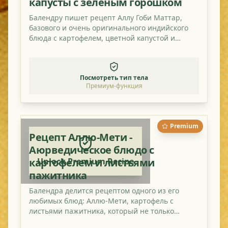
капусты с зелёным горошком
Балендру пишет рецепт Аллу Гоби Маттар,
базового и очень оригинального индийского
блюда с картофелем, цветной капустой и
зелёным горошком.
Посмотреть тип тела
Премиум-функция
Premium
Рецепт Аллю-Мети -
Аюрведическое блюдо с
картофелем и листьями
Unlock Premium Recipe
пажитника
Балендра делится рецептом одного из его
любимых блюд: Аллю-Мети, картофель с
листьями пажитника, который не только
вкусный, но и полезный.