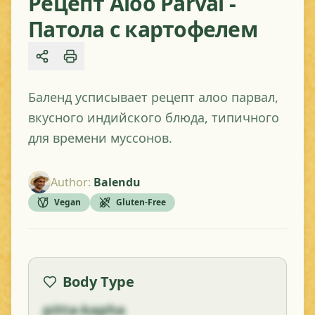
Рецепт Aloo Parval -
Патола с картофелем
Share
Баленд усписывает рецепт алоо парвал,
вкусного индийского блюда, типичного
для времени муссонов.
Author
:
Balendu
Vegan
Gluten-Free
Body Type
pitta-kapha