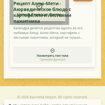
Рецепт Аллю-Мети -
Аюрведическое блюдо с
картофелем и листьями
Unlock Premium Recipe
пажитника
Балендра делится рецептом одного из его
любимых блюд: Аллю-Мети, картофель с
листьями пажитника, который не только
вкусный, но и полезный.
Посмотреть тип тела
Премиум-функция
©
2026
Ayurveda Veggie. All rights reserved.
О
Контакт
Политика
Условия и