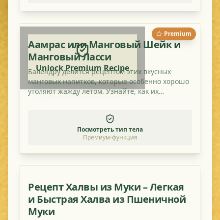
Premium
Аамрас или Манговый Шейк и
Манговый Ласси
Unlock Premium Recipe
Балендру делится рецептом этих вкусных
манговых напитков, которые особенно хорошо
утоляют жажду летом. Узнайте, как их
приготовить, и попробуйте сделать это дома!
Посмотреть тип тела
Премиум-функция
Рецепт Халвы из Муки – Легкая
и Быстрая Халва из Пшеничной
Муки