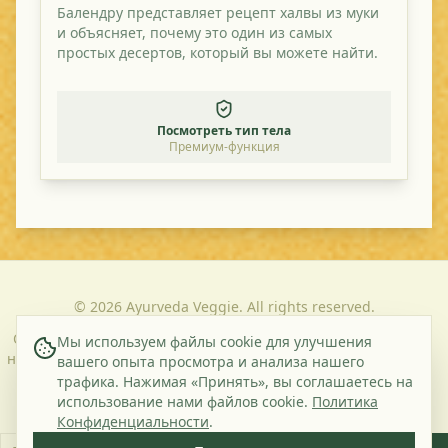
Балендру представляет рецепт халвы из муки
и объясняет, почему это один из самых
простых десертов, который вы можете найти.
Посмотреть тип тела
Премиум-функция
©
2026
Ayurveda Veggie. All rights reserved.
О
Контакт
Политика
Условия и
Мы используем файлы cookie для улучшения
нас
конфиденциальности
положения
вашего опыта просмотра и анализа нашего
трафика. Нажимая «Принять», вы соглашаетесь на
использование нами файлов cookie.
Политика
Подпишитесь на нашу рассылку
Конфиденциальности
.