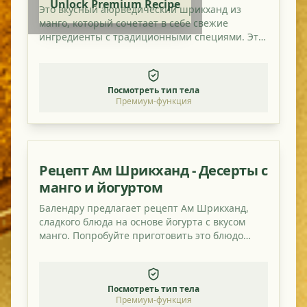
Unlock Premium Recipe
Это вкусный аюрведический шрикханд из
манго, который сочетает в себе свежие
ингредиенты с традиционными специями. Это
идеальное блюдо для балансировки ваших дош
и наслаждения полезным и ароматным
блюдом.
Посмотреть тип тела
Премиум-функция
Рецепт Ам Шрикханд - Десерты с
манго и йогуртом
Балендру предлагает рецепт Ам Шрикханд,
сладкого блюда на основе йогурта с вкусом
манго. Попробуйте приготовить это блюдо
тоже!
Посмотреть тип тела
Премиум-функция