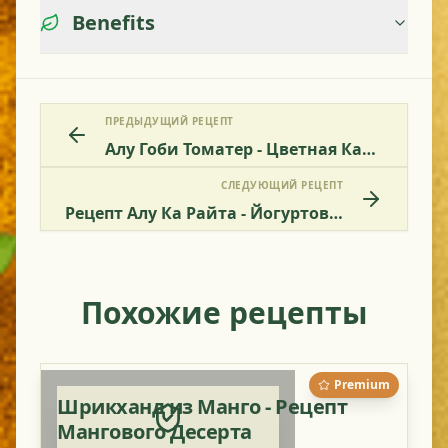
Benefits
ПРЕДЫДУЩИЙ РЕЦЕПТ
Алу Гоби Томатер - Цветная Капуста С Картофелем И Помидорами
СЛЕДУЮЩИЙ РЕЦЕПТ
Рецепт Алу Ка Райта - Йогуртовый Соус С Картофелем
Похожие рецепты
Premium
Шрикханд из Манго - Рецепт
Мангового Десерта