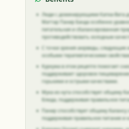
Люди с доминирующими Капха-Вата д
Маттар Панир Банда особенно урав
питательная и сбалансированная пр
противодействовать холодным качес
С точки зрения аюрведы, следующие
особыми терапевтическими свойства
Куркума в этом рецепте помогает сни
поддерживает здоровое пищеварени
горькими и острыми качествами.
Мука из нута способствует общему б
блюда, поддерживая правильное пит
Панир способствует общему балансу 
поддерживая правильное питание и 