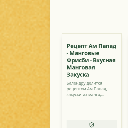
Рецепт Ам Папад
- Манговые
Фрисби - Вкусная
Манговая
Закуска
Балендру делится
рецептом Ам Папад,
закуски из манго,
которая популярна не
только в Индии, но и
экспортируется по всему
миру.