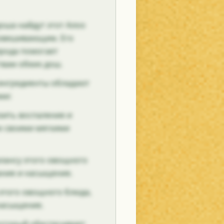
оша найдут этот Алоо
новешивающим. Его
ирода помогает
твам обеих дош.
 ингредиенты обладают
ми:
зить воспаление и
е своими мягкими
алансу этого овощного
ание и насыщение.
этого овощного блюда,
насыщение.