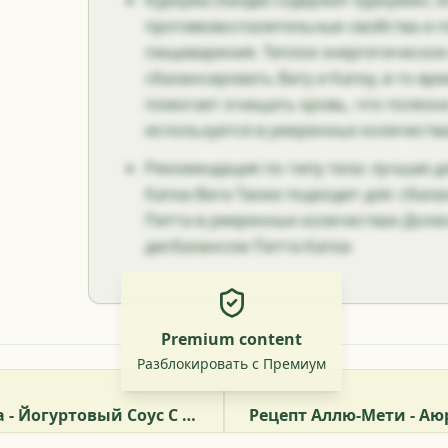
Куркума (Халди) содержит куркумин, 
противовоспалительные свойства и 
пищеварения. Теплое энергетическое
сбалансировать Вату и Капху, в то вре
помогает очищать кровь, что полезно
используется в умеренных количества
Рекомендация по типу тела: лучшая д
Капха-Вата Также подходит для: сбал
Питта в умеренных количествах Должн
дисбалансом Питта-Капха
Premium content
Разблокировать с Премиум
Рецепт Алу Ка Райта - Йогуртовый Соус С Картофелем