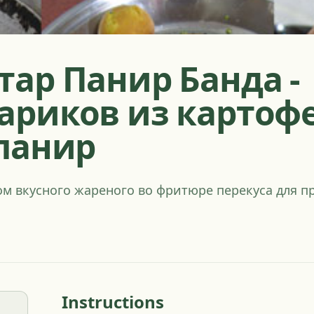
тар Панир Банда -
ариков из картофе
 панир
ом вкусного жареного во фритюре перекуса для п
Instructions