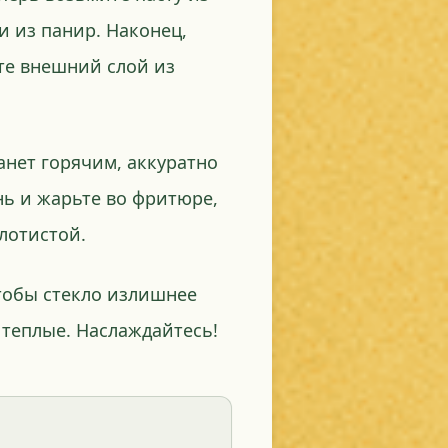
и из панир. Наконец,
те внешний слой из
танет горячим, аккуратно
нь и жарьте во фритюре,
лотистой.
тобы стекло излишнее
е теплые. Наслаждайтесь!