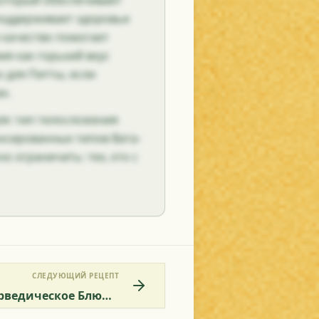
который обеспечивает
поддерживает здоровье
 качество помогает
мя как горький вкус
 для Питты, если
х.
ля: тип телосложения
ансированных типов Вата-
о ограничить: тех, кто с
СЛЕДУЮЩИЙ РЕЦЕПТ
Рецепт Аллю-Мети - Аюрведическое Блюдо С Картофелем И Листьями Пажитника