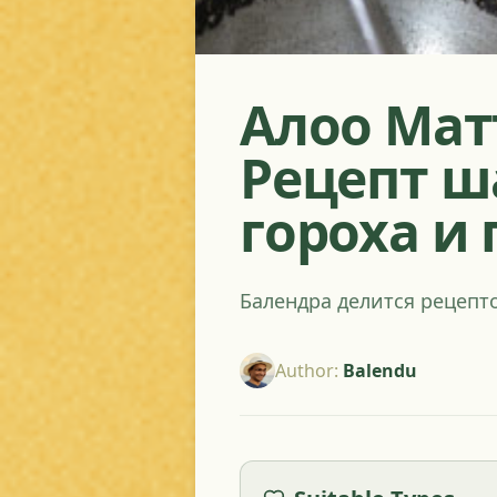
Алоо Мат
Рецепт ш
гороха и
Балендра делится рецепт
Author
:
Balendu