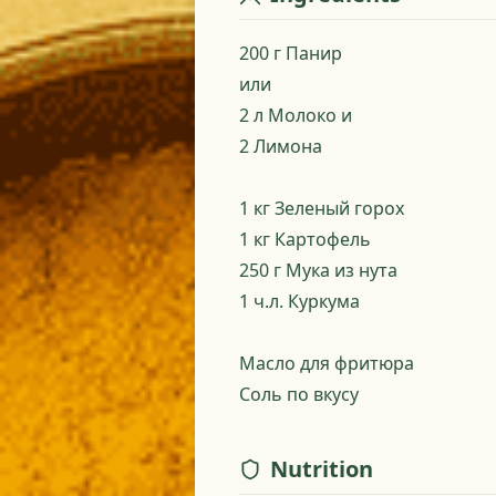
200 г Панир
или
2 л Молоко и
2 Лимона
1 кг Зеленый горох
1 кг Картофель
250 г Мука из нута
1 ч.л. Куркума
Масло для фритюра
Соль по вкусу
Nutrition