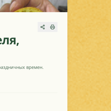
Share
ля,
раздничных времен.