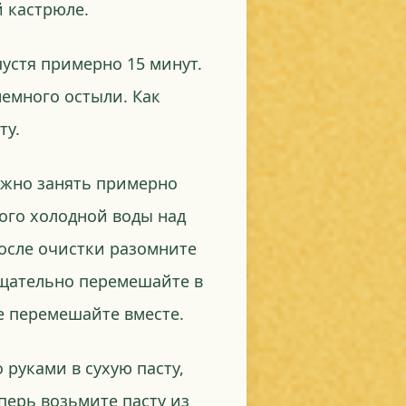
й кастрюле.
устя примерно 15 минут.
немного остыли. Как
ту.
олжно занять примерно
ного холодной воды над
После очистки разомните
 тщательно перемешайте в
се перемешайте вместе.
 руками в сухую пасту,
перь возьмите пасту из