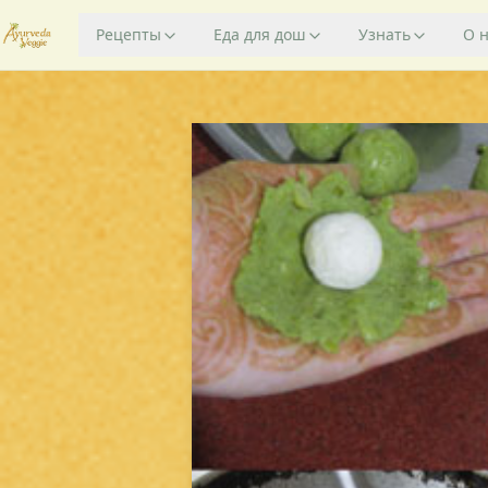
Рецепты
Еда для дош
Узнать
О 