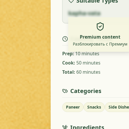
Suitable Types
kapha-vata
Premium content
Cooking Times
Разблокировать с Премиум
Prep
:
10 minutes
Cook
:
50 minutes
Total
:
60 minutes
Categories
Paneer
Snacks
Side Dishe
Ingredients