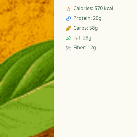
Calories
:
570 kcal
Protein
:
20g
Carbs
:
58g
Fat
:
28g
Fiber
:
12g