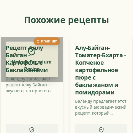
Похожие рецепты
Premium
Рецепт Аллу
Алу-Бэйган-
Байган -
Томатер-Бхарта -
Картофель с
Unlock Premium
Копченое
Recipe
Баклажанами
картофельное
пюре с
Балендру записывает
баклажаном и
рецепт Аллу Байган –
вкусного, но простого
помидорами
индийского блюда. Это
Баленду предлагает этот
картофель с
вкусный аюрведический
баклажанами, который
рецепт, который
прекрасно сочетается с
готовится на открытом
небольшим количеством
огне и обладает не
мангового порошка.
только великолепным