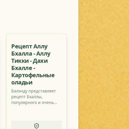
Рецепт Аллу
Бхалла - Аллу
Тикки - Дахи
Бхалле -
Картофельные
оладьи
Балэнду представляет
рецепт Бхаллы,
популярного и очень
вкусного индийского
блюда с картофелем,
тамариндовым соусом и
томатом.