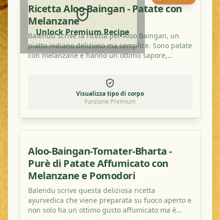
Ricetta Aloo Baingan - Patate con
Melanzane
Unlock Premium Recipe
Balendu scrive la ricetta per Aloo Baingan, un
piatto indiano delizioso ma semplice. Sono patate
con melanzane e hanno un ottimo sapore,
soprattutto con un po' di polvere di mango in
più.
Visualizza tipo di corpo
Funzione Premium
Aloo-Baingan-Tomater-Bharta -
Purè di Patate Affumicato con
Melanzane e Pomodori
Balendu scrive questa deliziosa ricetta
ayurvedica che viene preparata su fuoco aperto e
non solo ha un ottimo gusto affumicato ma è
anche salutare!