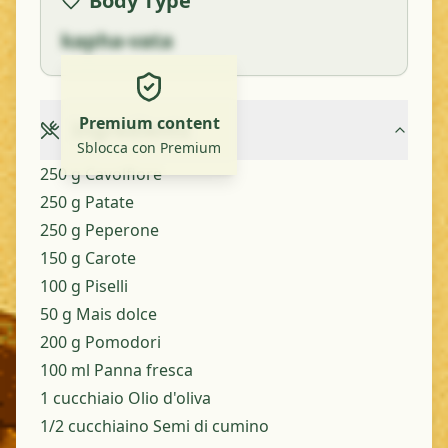
Body Type
kapha-vata
Premium content
Ingredients
Sblocca con Premium
250 g Cavolfiore
250 g Patate
250 g Peperone
150 g Carote
100 g Piselli
50 g Mais dolce
200 g Pomodori
100 ml Panna fresca
1 cucchiaio Olio d'oliva
1/2 cucchiaino Semi di cumino