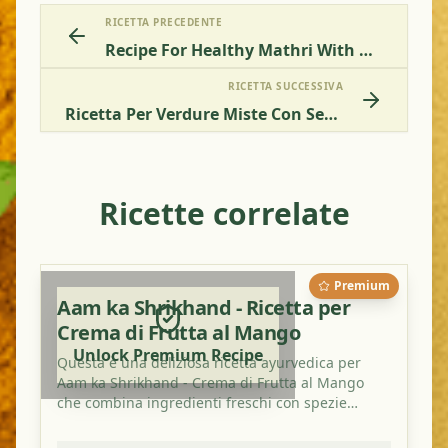
RICETTA PRECEDENTE
Recipe For Healthy Mathri With Mixed Seeds
RICETTA SUCCESSIVA
Ricetta Per Verdure Miste Con Semi Di Jackfruit
Ricette correlate
Premium
Aam ka Shrikhand - Ricetta per
Crema di Frutta al Mango
Unlock Premium Recipe
Questa è una deliziosa ricetta ayurvedica per
Aam ka Shrikhand - Crema di Frutta al Mango
che combina ingredienti freschi con spezie
tradizionali. È un piatto perfetto per bilanciare i
tuoi dosha e gustare un pasto sano e saporito.