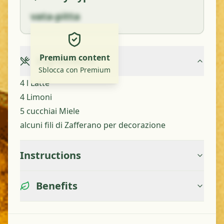
vata-pitta
Premium content
Ingredients
Sblocca con Premium
4 l Latte
4 Limoni
5 cucchiai Miele
alcuni fili di Zafferano per decorazione
Instructions
Benefits