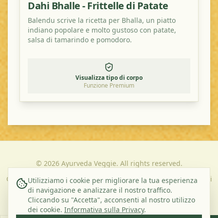
Dahi Bhalle - Frittelle di Patate
Balendu scrive la ricetta per Bhalla, un piatto
indiano popolare e molto gustoso con patate,
salsa di tamarindo e pomodoro.
Visualizza tipo di corpo
Funzione Premium
©
2026
Ayurveda Veggie. All rights reserved.
Chi Siamo
Contatti
Informativa sulla Privacy
Termini e Condizioni
Utilizziamo i cookie per migliorare la tua esperienza
di navigazione e analizzare il nostro traffico.
Cliccando su "Accetta", acconsenti al nostro utilizzo
Iscriviti alla nostra Newsletter
dei cookie.
Informativa sulla Privacy
.