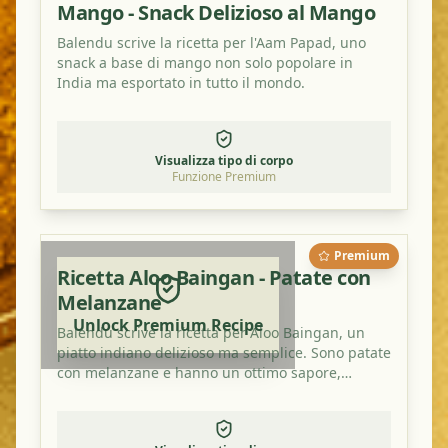
Mango - Snack Delizioso al Mango
Balendu scrive la ricetta per l'Aam Papad, uno
snack a base di mango non solo popolare in
India ma esportato in tutto il mondo.
Visualizza tipo di corpo
Funzione Premium
Premium
Ricetta Aloo Baingan - Patate con
Melanzane
Unlock Premium Recipe
Balendu scrive la ricetta per Aloo Baingan, un
piatto indiano delizioso ma semplice. Sono patate
con melanzane e hanno un ottimo sapore,
soprattutto con un po' di polvere di mango in
più.