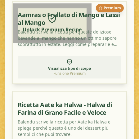
Premium
Aamras o Frullato di Mango e Lassi
al Mango
Unlock Premium Recipe
Balendu scrive la ricetta per queste deliziose
bevande al mango che hanno un ottimo sapore
soprattutto in estate. Leggi come prepararle e
provale a casa!
Visualizza tipo di corpo
Funzione Premium
Ricetta Aate ka Halwa - Halwa di
Farina di Grano Facile e Veloce
Balendu scrive la ricetta per Aate ka Halwa e
spiega perché questo è uno dei dessert più
semplici che puoi trovare.