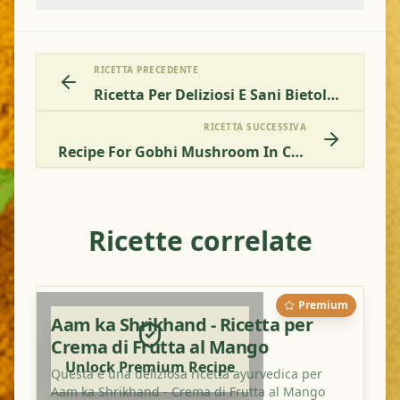
RICETTA PRECEDENTE
Ricetta Per Deliziosi E Sani Bietole Con Patate
RICETTA SUCCESSIVA
Recipe For Gobhi Mushroom In Cashew Tomato Gravy
Ricette correlate
Premium
Aam ka Shrikhand - Ricetta per
Crema di Frutta al Mango
Unlock Premium Recipe
Questa è una deliziosa ricetta ayurvedica per
Aam ka Shrikhand - Crema di Frutta al Mango