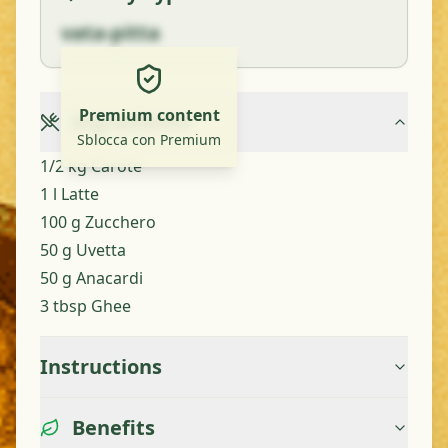
vata-pitta
Premium content
Ingredients
Sblocca con Premium
1/2 kg Carote
1 l Latte
100 g Zucchero
50 g Uvetta
50 g Anacardi
3 tbsp Ghee
Instructions
Benefits