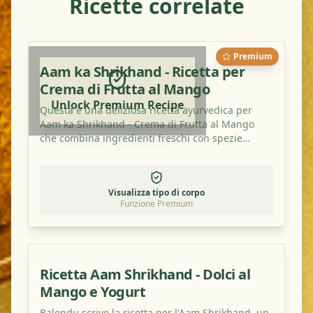
Ricette correlate
Premium
Aam ka Shrikhand - Ricetta per
Crema di Frutta al Mango
Unlock Premium Recipe
Questa è una deliziosa ricetta ayurvedica per
Aam ka Shrikhand - Crema di Frutta al Mango
che combina ingredienti freschi con spezie
tradizionali. È un piatto perfetto per bilanciare i
tuoi dosha e gustare un pasto sano e saporito.
Visualizza tipo di corpo
Funzione Premium
Ricetta Aam Shrikhand - Dolci al
Mango e Yogurt
Balendu scrive la ricetta per l'Aam Shrikhand, un