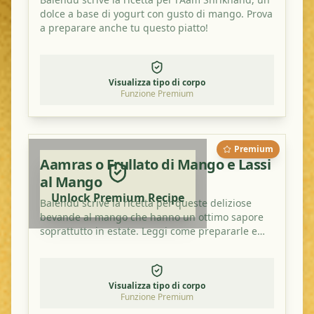
dolce a base di yogurt con gusto di mango. Prova
a preparare anche tu questo piatto!
Visualizza tipo di corpo
Funzione Premium
Premium
Aamras o Frullato di Mango e Lassi
al Mango
Unlock Premium Recipe
Balendu scrive la ricetta per queste deliziose
bevande al mango che hanno un ottimo sapore
soprattutto in estate. Leggi come prepararle e
provale a casa!
Visualizza tipo di corpo
Funzione Premium