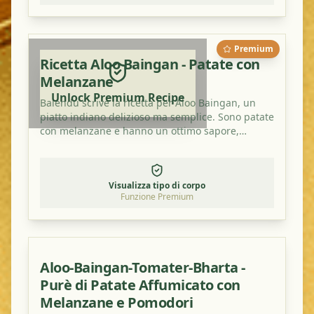
Premium
Ricetta Aloo Baingan - Patate con
Melanzane
Unlock Premium Recipe
Balendu scrive la ricetta per Aloo Baingan, un
piatto indiano delizioso ma semplice. Sono patate
con melanzane e hanno un ottimo sapore,
soprattutto con un po' di polvere di mango in
più.
Visualizza tipo di corpo
Funzione Premium
Aloo-Baingan-Tomater-Bharta -
Purè di Patate Affumicato con
Melanzane e Pomodori