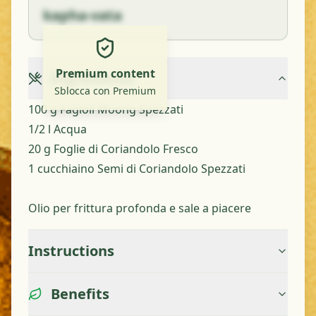
kapha-vata
Premium content
Ingredients
Sblocca con Premium
100 g Fagioli Moong Spezzati
1/2 l Acqua
20 g Foglie di Coriandolo Fresco
1 cucchiaino Semi di Coriandolo Spezzati
Olio per frittura profonda e sale a piacere
Instructions
Benefits