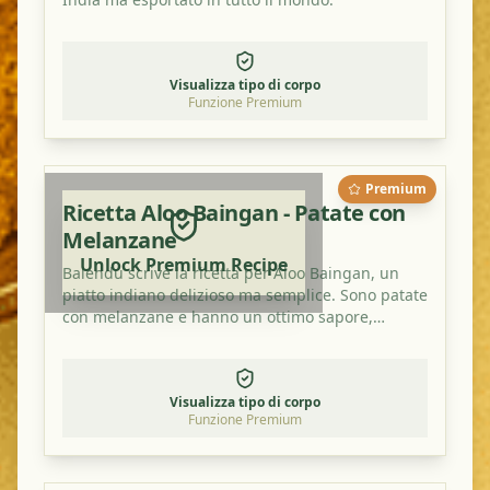
Visualizza tipo di corpo
Funzione Premium
Premium
Ricetta Aloo Baingan - Patate con
Melanzane
Unlock Premium Recipe
Balendu scrive la ricetta per Aloo Baingan, un
piatto indiano delizioso ma semplice. Sono patate
con melanzane e hanno un ottimo sapore,
soprattutto con un po' di polvere di mango in
più.
Visualizza tipo di corpo
Funzione Premium