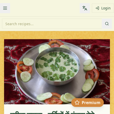
Login
Toggle Menu
Change languag
Premium