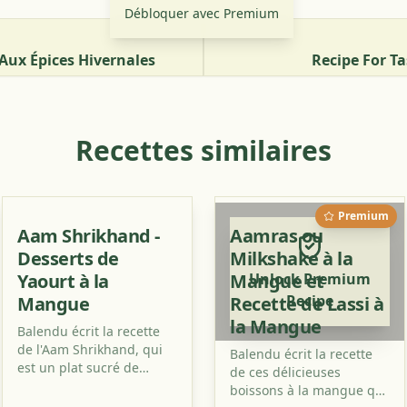
Débloquer avec Premium
 Aux Épices Hivernales
Recipe For Ta
Recettes similaires
Premium
Aam Shrikhand -
Aamras ou
Desserts de
Milkshake à la
Yaourt à la
Mangue et
Unlock Premium
Recipe
Mangue
Recette de Lassi à
la Mangue
Balendu écrit la recette
de l'Aam Shrikhand, qui
Balendu écrit la recette
est un plat sucré de
de ces délicieuses
yaourt au goût de
boissons à la mangue qui
mangue. Essayez de