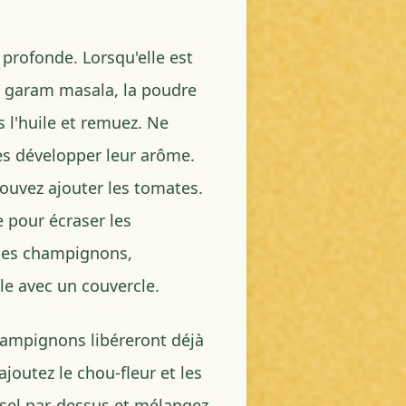
profonde. Lorsqu'elle est
e garam masala, la poudre
 l'huile et remuez. Ne
les développer leur arôme.
pouvez ajouter les tomates.
e pour écraser les
 les champignons,
le avec un couvercle.
hampignons libéreront déjà
ajoutez le chou-fleur et les
 sel par-dessus et mélangez