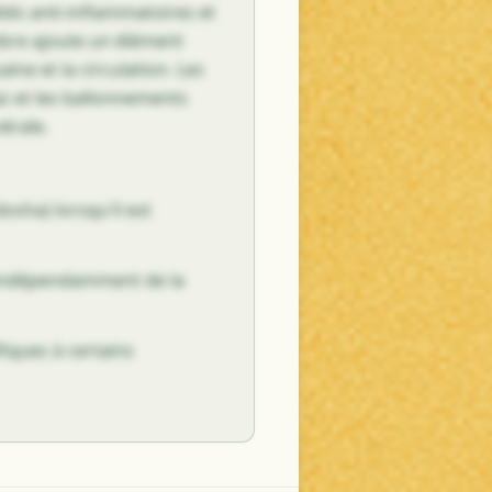
tés anti-inflammatoires et
mbre ajoute un élément
ine et la circulation. Les
az et les ballonnements
érale.
dosha) lorsqu'il est
, indépendamment de la
fiques à certains