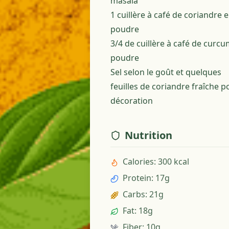
masala
1 cuillère à café de coriandre 
poudre
3/4 de cuillère à café de curc
poudre
Sel selon le goût et quelques
feuilles de coriandre fraîche p
décoration
Nutrition
Calories
:
300 kcal
Protein
:
17g
Carbs
:
21g
Fat
:
18g
Fiber
:
10g