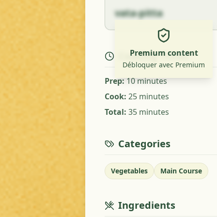
vata-pitta
Premium content
Cooking Times
Débloquer avec Premium
Prep
:
10 minutes
Cook
:
25 minutes
Total
:
35 minutes
Categories
Vegetables
Main Course
Ingredients