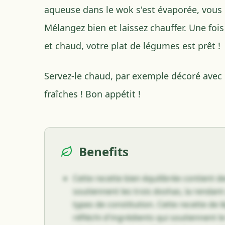
aqueuse dans le wok s'est évaporée, vous 
Mélangez bien et laissez chauffer. Une foi
et chaud, votre plat de légumes est prêt !
Servez-le chaud, par exemple décoré avec 
fraîches ! Bon appétit !
Benefits
Cette recette bien équilibrée contient d
soutiennent les trois doshas, la rendant
types de constitution. Cette recette de 
réfléchi d'ingrédients qui soutiennent le