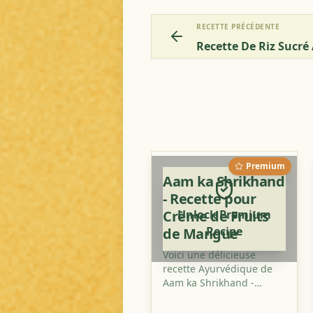
RECETTE PRÉCÉDENTE
Recette De Riz Sucré
Premium
Aam ka Shrikhand
- Recette pour
Crème de Fruits
Unlock Premium
Recipe
de Mangue
Voici une délicieuse
recette Ayurvédique de
Aam ka Shrikhand -
Crème de Fruits de
Mangue qui combine des