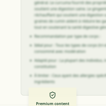
général. Le curcuma fournit des proprié
soutient une digestion saine. Le ginge
réchauffant qui soutient une digestion sa
graines de cumin aident à réduire les g
tout en soutenant la santé digestive gén
Recommandation par type de corps :
Idéal pour : Tous les types de corps (tri-
consommé avec modération
Adapté pour : La plupart des individus
constitution
À limiter : Ceux ayant des allergies spéci
ingrédients
Premium content