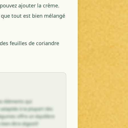
pouvez ajouter la crème.
s que tout est bien mélangé
des feuilles de coriandre
es éléments qui
 adaptée à la plupart des
légumes offre un équilibre
 bien-être digestif