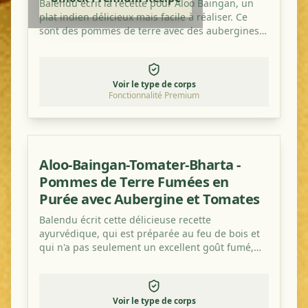
Balendu écrit la recette pour Aloo Baingan, un
plat indien délicieux mais facile à réaliser. Ce
sont des pommes de terre avec des aubergines
et cela a un goût merveilleux, surtout avec un
peu de poudre de mangue en plus.
Voir le type de corps
Fonctionnalité Premium
Aloo-Baingan-Tomater-Bharta -
Pommes de Terre Fumées en
Purée avec Aubergine et Tomates
Balendu écrit cette délicieuse recette
ayurvédique, qui est préparée au feu de bois et
qui n'a pas seulement un excellent goût fumé,
mais est également saine !
Voir le type de corps