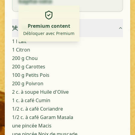
kapha-vata
Premium content
Ingredients
Débloquer avec Premium
1 l Lait
1 Citron
200 g Chou
200 g Carottes
100 g Petits Pois
200 g Poivron
2 c. à soupe Huile d'Olive
1 c. à café Cumin
1/2 c. à café Coriandre
1/2 c. à café Garam Masala
une pincée Macis
une pincée Noix de muscade