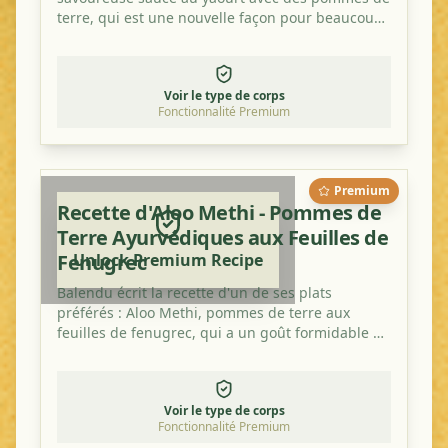
terre, qui est une nouvelle façon pour beaucoup
de combiner ces ingrédients. Essayez-la!
Voir le type de corps
Fonctionnalité Premium
Premium
Recette d'Aloo Methi - Pommes de
Terre Ayurvédiques aux Feuilles de
Fenugrec
Unlock Premium Recipe
Balendu écrit la recette d'un de ses plats
préférés : Aloo Methi, pommes de terre aux
feuilles de fenugrec, qui a un goût formidable et
est sain.
Voir le type de corps
Fonctionnalité Premium