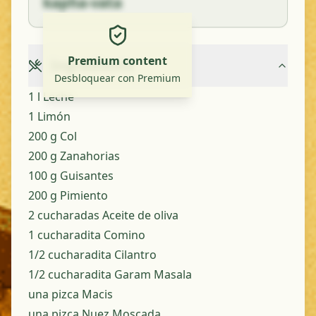
kapha-vata
Premium content
Ingredients
Desbloquear con Premium
1 l Leche
1 Limón
200 g Col
200 g Zanahorias
100 g Guisantes
200 g Pimiento
2 cucharadas Aceite de oliva
1 cucharadita Comino
1/2 cucharadita Cilantro
1/2 cucharadita Garam Masala
una pizca Macis
una pizca Nuez Moscada