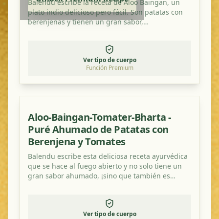
Balendu escribe la receta de Aloo Baingan, un
plato indio delicioso pero fácil. Son patatas con
berenjenas y tienen un gran sabor,
especialmente con un poco extra de polvo de
mango.
Ver tipo de cuerpo
Función Premium
Aloo-Baingan-Tomater-Bharta -
Puré Ahumado de Patatas con
Berenjena y Tomates
Balendu escribe esta deliciosa receta ayurvédica
que se hace al fuego abierto y no solo tiene un
gran sabor ahumado, ¡sino que también es
saludable!
Ver tipo de cuerpo