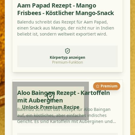
Aam Papad Rezept - Mango
Frisbees - Köstlicher Mango-Snack
Balendu schreibt das Rezept für Aam Papad,
einen Snack aus Mango, der nicht nur in Indien
beliebt ist, sondern weltweit exportiert wird.
Körpertyp anzeigen
Premium-Funktion
Premium
Aloo Baingan Rezept - Kartoffeln
mit Auberginen
Unlock Premium Recipe
Balendu schreibt das Rezept für Aloo Baingan
auf, ein köstliches, aber einfaches indisches
Gericht. Es sind Kartoffeln mit Auberginen und
schmeckt besonders gut mit einem zusätzlichen
Hauch von Mangopulver.