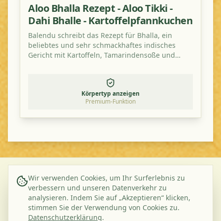
Aloo Bhalla Rezept - Aloo Tikki -
Dahi Bhalle - Kartoffelpfannkuchen
Balendu schreibt das Rezept für Bhalla, ein
beliebtes und sehr schmackhaftes indisches
Gericht mit Kartoffeln, Tamarindensoße und
Tomate.
Körpertyp anzeigen
Premium-Funktion
Wir verwenden Cookies, um Ihr Surferlebnis zu
©
2026
Ayurveda Veggie. All rights reserved.
verbessern und unseren Datenverkehr zu
analysieren. Indem Sie auf „Akzeptieren“ klicken,
Über uns
Kontakt
Datenschutzerklärung
AGB
stimmen Sie der Verwendung von Cookies zu.
Abonnieren Sie unseren Newsletter
Datenschutzerklärung
.