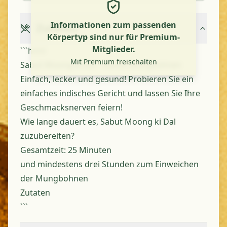
Informationen zum passenden
Zutaten
Körpertyp sind nur für Premium-
Mitglieder.
```html
Mit Premium freischalten
Sabut Moong ki Dal - Ganze Mungbohnen
Einfach, lecker und gesund! Probieren Sie ein
einfaches indisches Gericht und lassen Sie Ihre
Geschmacksnerven feiern!
Wie lange dauert es, Sabut Moong ki Dal
zuzubereiten?
Gesamtzeit:
25 Minuten
und mindestens drei Stunden zum Einweichen
der Mungbohnen
Zutaten
```