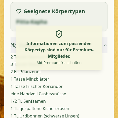
Geeignete Körpertypen
Pitta-Kapha
Informationen zum passenden
Zutaten
Körpertyp sind nur für Premium-
Mitglieder.
2 Tassen Basmati-Reis
Mit Premium freischalten
3 Tassen Wasser
2 EL Pflanzenöl
1 Tasse Minzblätter
1 Tasse frischer Koriander
eine Handvoll Cashewnüsse
1/2 TL Senfsamen
1 TL gespaltene Kichererbsen
1 TL Urdbohnen (schwarze Linsen)