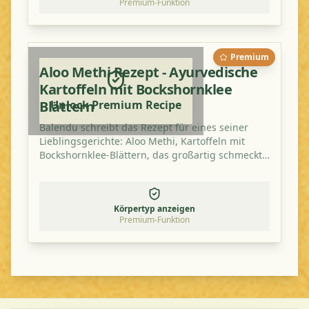
Premium-Funktion
Premium
Aloo Methi Rezept - Ayurvedische
Kartoffeln mit Bockshornklee
Blättern
Unlock Premium Recipe
Balendu schreibt das Rezept für eines seiner
Lieblingsgerichte: Aloo Methi, Kartoffeln mit
Bockshornklee-Blättern, das großartig schmeckt
und gesund ist.
Körpertyp anzeigen
Premium-Funktion