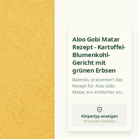
Aloo Gobi Matar
Rezept - Kartoffel-
Blumenkohl-
Gericht mit
grünen Erbsen
Balendu präsentiert das
Rezept für Aloo Gobi
Matar, ein einfaches und
sehr originales indisches
Gericht mit Kartoffeln,
Blumenkohl und grünen
Körpertyp anzeigen
Erbsen.
Premium-Funktion