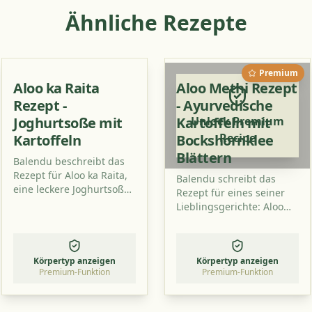
Ähnliche Rezepte
Premium
Aloo ka Raita
Aloo Methi Rezept
Rezept -
- Ayurvedische
Joghurtsoße mit
Kartoffeln mit
Unlock Premium
Recipe
Kartoffeln
Bockshornklee
Blättern
Balendu beschreibt das
Rezept für Aloo ka Raita,
Balendu schreibt das
eine leckere Joghurtsoße
Rezept für eines seiner
mit Kartoffeln, die für
Lieblingsgerichte: Aloo
viele eine neue Art ist,
Methi, Kartoffeln mit
diese Zutaten zu
Bockshornklee-Blättern,
kombinieren. Probieren
das großartig schmeckt
Sie es aus!
Körpertyp anzeigen
Körpertyp anzeigen
und gesund ist.
Premium-Funktion
Premium-Funktion