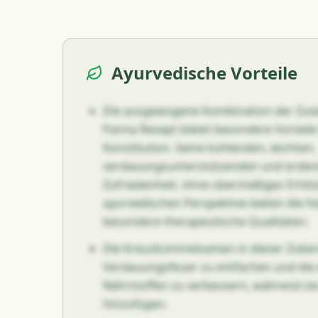
Ayurvedische Vorteile
Die ausgewogene Kombination der Zuta
Panna Rezept bietet besondere Vorteile 
Konstitution. Seine kühlenden, leichten,
verdauungsunterstützenden und erdend
Zufriedenheit, ohne übermäßiges Erhitz
ayurvedischen Perspektive bieten die f
besondere therapeutische Qualitäten:
Die Kreuzkümmelsamen in dieser Zubere
Verdauungsfeuer zu entfachen und die 
Nährstoffen zu verbessern, während sie
hinzufügen.