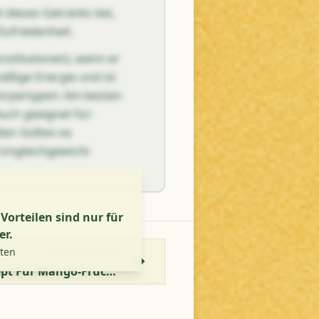
dieses Getränks bei,
Zufriedenheit.
Konstitutionen), wenn er
hmäßige Energie und ist
Körpertypen: Am besten
uch geeignet für:
en Sollten es
-Ungleichgewicht
orteilen sind nur für
er.
lten
NÄCHSTES REZEPT
Aam Ka Shrikhand - Rezept Für Mango-Fruchtcreme