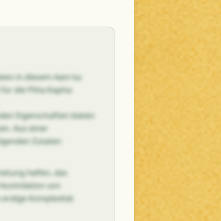
ten in diesem Aam ka
für die Pitta-Kapha-
en Eigenschaften bieten
en. Aus einer
olgenden Zutaten
itung helfen, das
Assimilation von
 erdige Komplexität