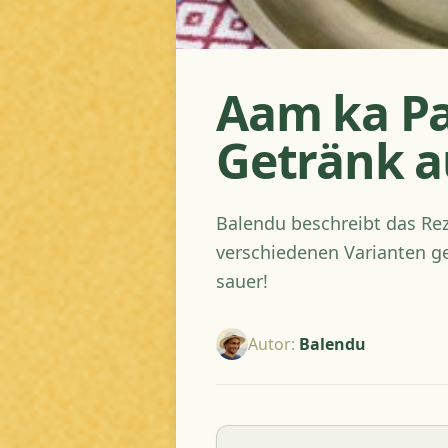
Aam ka Pa
Getränk 
Balendu beschreibt das Rez
verschiedenen Varianten gen
sauer!
Autor
:
Balendu