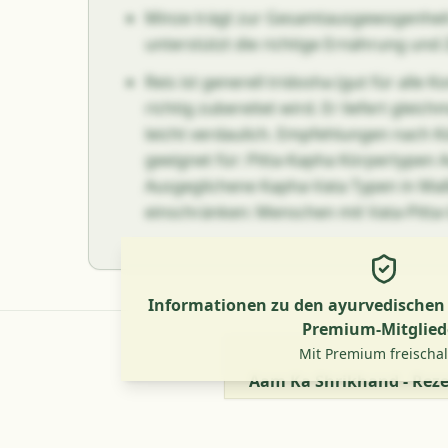
Minze trägt zur Gesamtausgewogenheit 
unterstützt die richtige Ernährung und 
Reis ist generell tridosha (gut für alle 
richtig zubereitet wird. Er liefert gleic
leicht verdaulich. Empfehlungen nach 
geeignet für: Pitta-Kapha Körpertypen A
Ausgeglichene Kapha-Vata Typen in Maß
einschränken: Menschen mit Vata-Pitta
Informationen zu den ayurvedischen V
Premium-Mitglied
Mit Premium freischa