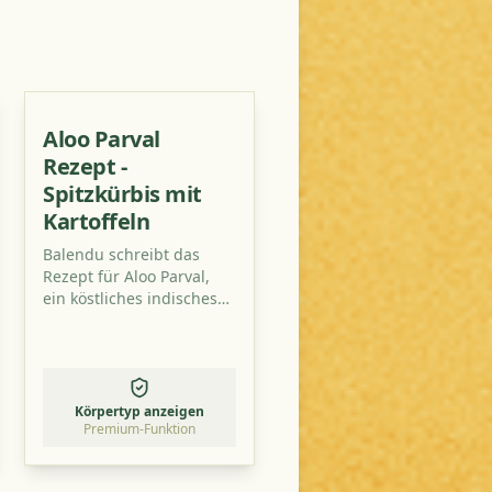
Aloo Parval
Rezept -
Spitzkürbis mit
Kartoffeln
Balendu schreibt das
Rezept für Aloo Parval,
ein köstliches indisches
Gericht, das typisch für
die Monsunzeit ist.
Körpertyp anzeigen
Premium-Funktion