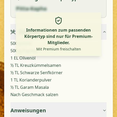
Pitta-Kapha
Informationen zum passenden
Zutaten
Körpertyp sind nur für Premium-
Mitglieder.
500 g Kohl
Mit Premium freischalten
500 g Paprika
1 EL Olivenöl
½ TL Kreuzkümmelsamen
½ TL Schwarze Senfkörner
1 TL Korianderpulver
½ TL Garam Masala
Nach Geschmack salzen
Anweisungen