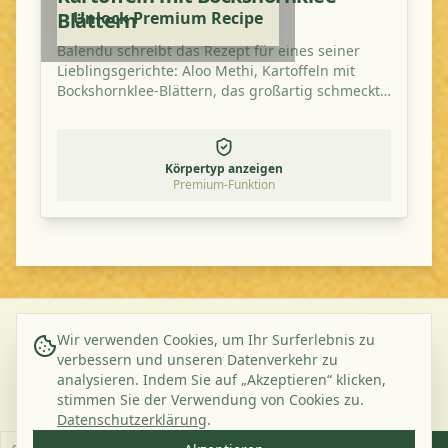
Blättern
Unlock Premium Recipe
Balendu schreibt das Rezept für eines seiner
Lieblingsgerichte: Aloo Methi, Kartoffeln mit
Bockshornklee-Blättern, das großartig schmeckt
und gesund ist.
Körpertyp anzeigen
Premium-Funktion
Wir verwenden Cookies, um Ihr Surferlebnis zu
©
2026
Ayurveda Veggie. All rights reserved.
verbessern und unseren Datenverkehr zu
analysieren. Indem Sie auf „Akzeptieren“ klicken,
Über uns
Kontakt
Datenschutzerklärung
AGB
stimmen Sie der Verwendung von Cookies zu.
Abonnieren Sie unseren Newsletter
Datenschutzerklärung
.