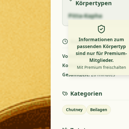
Körpertypen
Pitta-Kapha
Informationen zum
Kochzeiten
passenden Körpertyp
sind nur für Premium-
Vorbereitungszeit
:
5 minutes
Mitglieder.
Kochzeit
:
15 minutes
Mit Premium freischalten
Gesamtzeit
:
20 minutes
Kategorien
Chutney
Beilagen