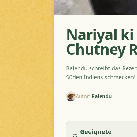
Nariyal k
Chutney R
Balendu schreibt das Reze
Süden Indiens schmecken!
Autor
:
Balendu
Geeignete