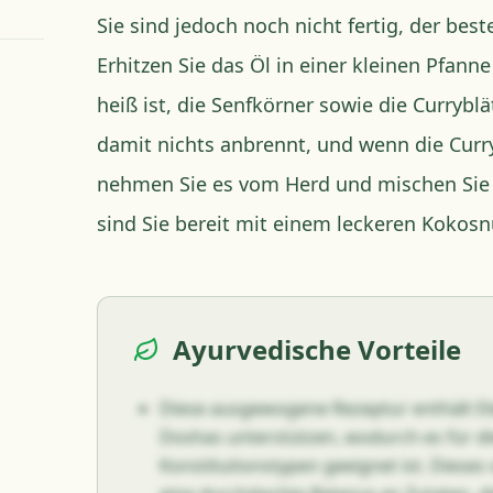
Sie sind jedoch noch nicht fertig, der best
Erhitzen Sie das Öl in einer kleinen Pfann
heiß ist, die Senfkörner sowie die Curryblä
damit nichts anbrennt, und wenn die Curry
nehmen Sie es vom Herd und mischen Sie e
sind Sie bereit mit einem leckeren Kokos
Ayurvedische Vorteile
Diese ausgewogene Rezeptur enthält Ele
Doshas unterstützen, wodurch es für d
Konstitutionstypen geeignet ist. Dieses