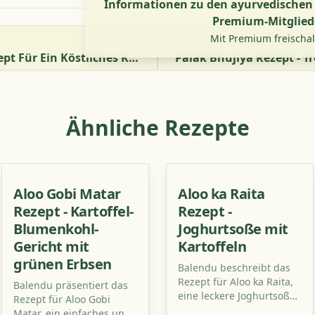
Informationen zu den ayurvedischen V
Premium-Mitglied
Mit Premium freischa
Nariyal Ki Barfi - Rezept Für Ein Köstliches Kokosnussdessert
Ähnliche Rezepte
Aloo Gobi Matar
Aloo ka Raita
Rezept - Kartoffel-
Rezept -
Blumenkohl-
Joghurtsoße mit
Gericht mit
Kartoffeln
grünen Erbsen
Balendu beschreibt das
Rezept für Aloo ka Raita,
Balendu präsentiert das
eine leckere Joghurtsoße
Rezept für Aloo Gobi
mit Kartoffeln, die für
Matar, ein einfaches und