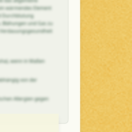
ie das allgemeine
ein wärmendes Element
d Durchblutung
, Blähungen und Gas zu
e Verdauungsgesundheit
osha), wenn in Maßen
abhängig von der
ischen Allergien gegen