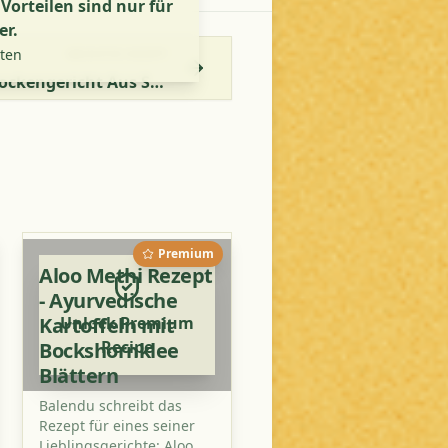
orteilen sind nur für
er.
lten
NÄCHSTES REZEPT
Palak Bhujiya Rezept - Trockengericht Aus Spinat
Premium
Aloo Methi Rezept
- Ayurvedische
Kartoffeln mit
Unlock Premium
Recipe
Bockshornklee
Blättern
Balendu schreibt das
Rezept für eines seiner
Lieblingsgerichte: Aloo