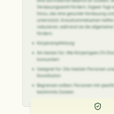
eine durchdachte Balance an Zutaten, d
Verdauungswohl fördern. Ingwer fügt 
hinzu, das eine gesunde Verdauung un
unterstützt. Kreuzkümmelsamen helfen
reduzieren, während sie die allgemein
fördern.
Körperempfehlung:
Am besten für: Alle Körpertypen (Tri-D
konsumiert
Geeignet für: Die meisten Personen un
Konstitution
Begrenzen sollten: Personen mit spezif
bestimmte Zutaten