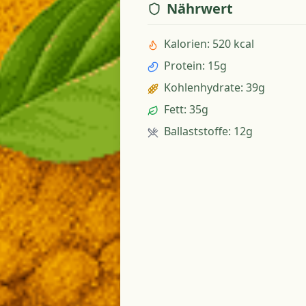
Nährwert
Kalorien
:
520 kcal
Protein
:
15g
Kohlenhydrate
:
39g
Fett
:
35g
Ballaststoffe
:
12g