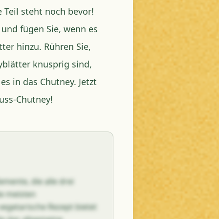
e Teil steht noch bevor!
e und fügen Sie, wenn es
tter hinzu. Rühren Sie,
blätter knusprig sind,
s in das Chutney. Jetzt
nuss-Chutney!
mente, die alle drei
ie meisten
 vegetarische Rezept bietet