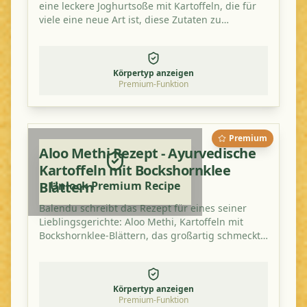
eine leckere Joghurtsoße mit Kartoffeln, die für
viele eine neue Art ist, diese Zutaten zu
kombinieren. Probieren Sie es aus!
Körpertyp anzeigen
Premium-Funktion
Premium
Aloo Methi Rezept - Ayurvedische
Kartoffeln mit Bockshornklee
Blättern
Unlock Premium Recipe
Balendu schreibt das Rezept für eines seiner
Lieblingsgerichte: Aloo Methi, Kartoffeln mit
Bockshornklee-Blättern, das großartig schmeckt
und gesund ist.
Körpertyp anzeigen
Premium-Funktion