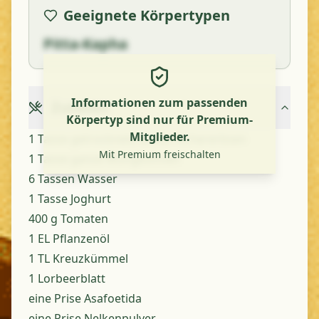
Geeignete Körpertypen
Pitta-Kapha
Informationen zum passenden
Zutaten
Körpertyp sind nur für Premium-
Mitglieder.
1 Tasse getrocknete weiße Kichererbsen
Mit Premium freischalten
1 Tasse ganze Mungbohnen
6 Tassen Wasser
1 Tasse Joghurt
400 g Tomaten
1 EL Pflanzenöl
1 TL Kreuzkümmel
1 Lorbeerblatt
eine Prise Asafoetida
eine Prise Nelkenpulver