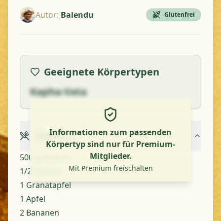
Autor
:
Balendu
Glutenfrei
Geeignete Körpertypen
Kapha-Vata
Informationen zum passenden
Zutaten
Körpertyp sind nur für Premium-
Mitglieder.
500 g Joghurt
Mit Premium freischalten
1/2 Ananas
1 Granatapfel
1 Apfel
2 Bananen