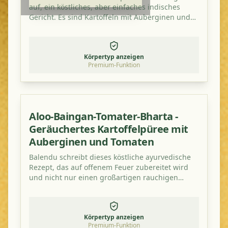
auf, ein köstliches, aber einfaches indisches
Gericht. Es sind Kartoffeln mit Auberginen und
schmeckt besonders gut mit einem zusätzlichen
Hauch von Mangopulver.
Körpertyp anzeigen
Premium-Funktion
Aloo-Baingan-Tomater-Bharta -
Geräuchertes Kartoffelpüree mit
Auberginen und Tomaten
Balendu schreibt dieses köstliche ayurvedische
Rezept, das auf offenem Feuer zubereitet wird
und nicht nur einen großartigen rauchigen
Geschmack hat, sondern auch gesund ist!
Körpertyp anzeigen
Premium-Funktion