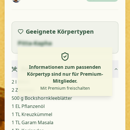
Geeignete Körpertypen
Pitta-Kapha
Informationen zum passenden
Zutaten
Körpertyp sind nur für Premium-
Mitglieder.
2 l Milch
Mit Premium freischalten
2 Zitronen
500 g Bockshornkleeblätter
1 EL Pflanzenöl
1 TL Kreuzkümmel
1 TL Garam Masala