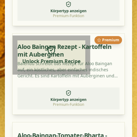
Körpertyp anzeigen
Premium-Funktion
Premium
Aloo Baingan Rezept - Kartoffeln
mit Auberginen
Unlock Premium Recipe
Balendu schreibt das Rezept für Aloo Baingan
auf, ein köstliches, aber einfaches indisches
Gericht. Es sind Kartoffeln mit Auberginen und
schmeckt besonders gut mit einem zusätzlichen
Hauch von Mangopulver.
Körpertyp anzeigen
Premium-Funktion
Aloo-Baingan-Tomater-Bharta -