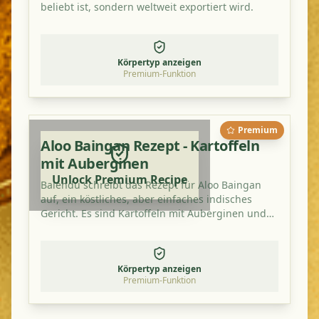
beliebt ist, sondern weltweit exportiert wird.
Körpertyp anzeigen
Premium-Funktion
Premium
Aloo Baingan Rezept - Kartoffeln
mit Auberginen
Unlock Premium Recipe
Balendu schreibt das Rezept für Aloo Baingan
auf, ein köstliches, aber einfaches indisches
Gericht. Es sind Kartoffeln mit Auberginen und
schmeckt besonders gut mit einem zusätzlichen
Hauch von Mangopulver.
Körpertyp anzeigen
Premium-Funktion