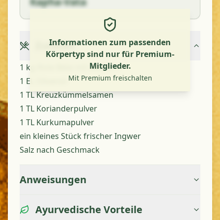
Kapha-Vata
Informationen zum passenden
Zutaten
Körpertyp sind nur für Premium-
Mitglieder.
1 kg Rote Bete mit Blättern
Mit Premium freischalten
1 EL Olivenöl
1 TL Kreuzkümmelsamen
1 TL Korianderpulver
1 TL Kurkumapulver
ein kleines Stück frischer Ingwer
Salz nach Geschmack
Anweisungen
Ayurvedische Vorteile