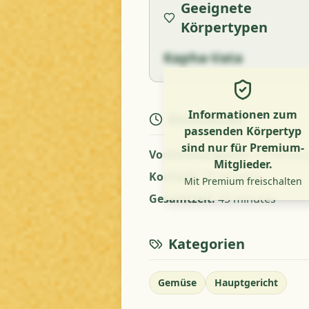
Geeignete
Körpertypen
Kapha-Vata
Informationen zum
Kochzeiten
passenden Körpertyp
sind nur für Premium-
Vorbereitungszeit
:
10 minute
Mitglieder.
Kochzeit
:
35 minutes
Mit Premium freischalten
Gesamtzeit
:
45 minutes
Kategorien
Gemüse
Hauptgericht