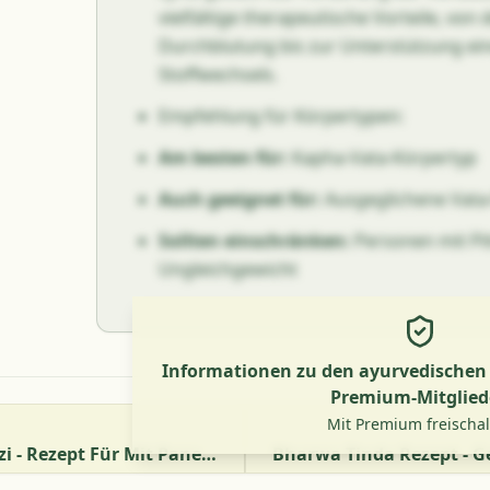
vielfältige therapeutische Vorteile, von
Durchblutung bis zur Unterstützung e
Stoffwechsels.
Empfehlung für Körpertypen:
Am besten für:
Kapha-Vata-Körpertyp
Auch geeignet für:
Ausgeglichene Vata-
Sollten einschränken:
Personen mit Pi
Ungleichgewicht
Informationen zu den ayurvedischen V
Premium-Mitglied
Mit Premium freischa
Bharwa Gatte Ki Sabzi - Rezept Für Mit Paneer Gefüllte Kichererbsenklöße