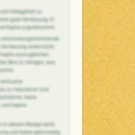
und Völlegefühl zu
 eine gute Verdauung. Er
und Kapha zugutekommt.
 das entzündungshemmende
 Verdauung unterstützt.
 Kapha auszugleichen,
das Blut zu reinigen, was
kommt.
s wirksame
Gas zu reduzieren und
faufnahme. Seine
 und Kapha-
in diesem Rezept wirkt
ng und bietet gleichzeitig