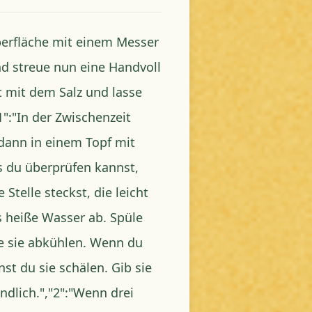
berfläche mit einem Messer
und streue nun eine Handvoll
ut mit dem Salz und lasse
1":"In der Zwischenzeit
 dann in einem Topf mit
s du überprüfen kannst,
telle steckst, die leicht
s heiße Wasser ab. Spüle
se sie abkühlen. Wenn du
st du sie schälen. Gib sie
ndlich.","2":"Wenn drei