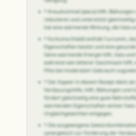
Sättigung.
* Kreuzkümmel (Jeera) hilft, Blähungen 
reduzieren und unterstützt gleichzeitig
hat eine wärmende Wirkung, die Vata 
* Kurkuma (Haldi) enthält Curcumin,
Eigenschaften besitzt und eine gesunde
Seine wärmende Energie hilft, Vata und
während sein bitterer Geschmack hilft, 
Pitta bei moderatem Gebrauch zugute
* Der Ingwer in diesem Rezept dient al
Verdauungshilfe, hilft, Blähungen und 
fördert gleichzeitig eine gute Nährstof
wärmenden Eigenschaften wirken Vata-
Ungleichgewichten entgegen.
* Die ausgewogene Gewürzkombination 
synergetisch zur Förderung der Verdauu