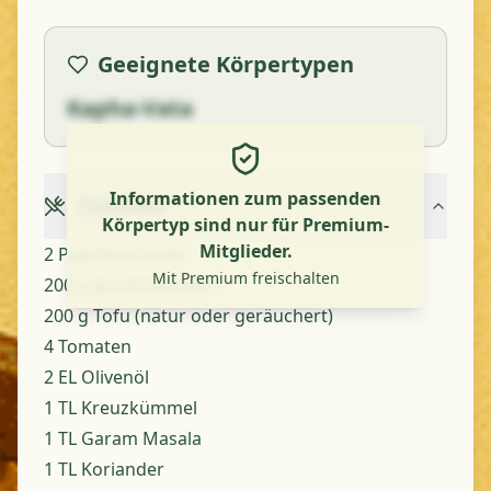
Geeignete Körpertypen
Kapha-Vata
Informationen zum passenden
Zutaten
Körpertyp sind nur für Premium-
Mitglieder.
2 Paprikaschoten
Mit Premium freischalten
200 g grüne Bohnen
200 g Tofu (natur oder geräuchert)
4 Tomaten
2 EL Olivenöl
1 TL Kreuzkümmel
1 TL Garam Masala
1 TL Koriander