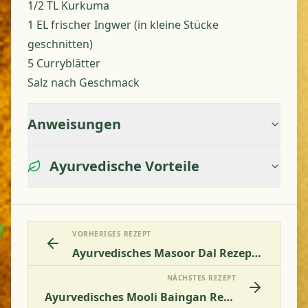
1/2 TL Kurkuma
1 EL frischer Ingwer (in kleine Stücke
geschnitten)
5 Curryblätter
Salz nach Geschmack
Anweisungen
Ayurvedische Vorteile
VORHERIGES REZEPT
Ayurvedisches Masoor Dal Rezept - Indische Gespaltene Rote Linsen Ohne Haut Kochen
NÄCHSTES REZEPT
Ayurvedisches Mooli Baingan Rezept - Weißer Rettich Mit Aubergine