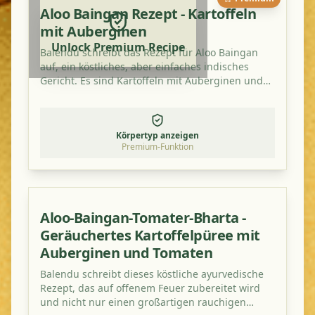
Aloo Baingan Rezept - Kartoffeln
mit Auberginen
Unlock Premium Recipe
Balendu schreibt das Rezept für Aloo Baingan
auf, ein köstliches, aber einfaches indisches
Gericht. Es sind Kartoffeln mit Auberginen und
schmeckt besonders gut mit einem zusätzlichen
Hauch von Mangopulver.
Körpertyp anzeigen
Premium-Funktion
Aloo-Baingan-Tomater-Bharta -
Geräuchertes Kartoffelpüree mit
Auberginen und Tomaten
Balendu schreibt dieses köstliche ayurvedische
Rezept, das auf offenem Feuer zubereitet wird
und nicht nur einen großartigen rauchigen