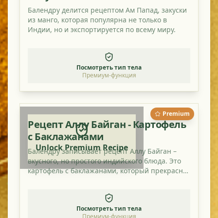
Балендру делится рецептом Ам Папад, закуски
из манго, которая популярна не только в
Индии, но и экспортируется по всему миру.
Посмотреть тип тела
Премиум-функция
Premium
Рецепт Аллу Байган - Картофель
с Баклажанами
Unlock Premium Recipe
Балендру записывает рецепт Аллу Байган –
вкусного, но простого индийского блюда. Это
картофель с баклажанами, который прекрасно
сочетается с небольшим количеством
мангового порошка.
Посмотреть тип тела
Премиум-функция