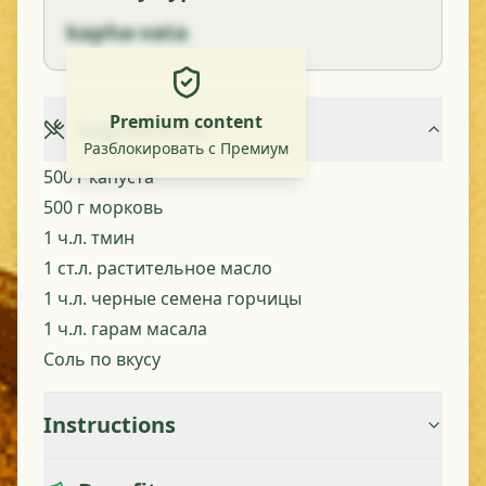
kapha-vata
Premium content
Ingredients
Разблокировать с Премиум
500 г капуста
500 г морковь
1 ч.л. тмин
1 ст.л. растительное масло
1 ч.л. черные семена горчицы
1 ч.л. гарам масала
Соль по вкусу
Instructions