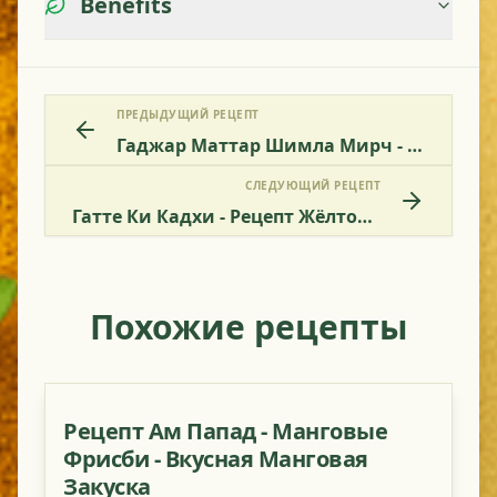
Benefits
ПРЕДЫДУЩИЙ РЕЦЕПТ
Гаджар Маттар Шимла Мирч - Морковь И Горох С Болгарским Перцем
СЛЕДУЮЩИЙ РЕЦЕПТ
Гатте Ки Кадхи - Рецепт Жёлтого Супа С Кусочками Из Нутовой Муки
Похожие рецепты
Рецепт Ам Папад - Манговые
Фрисби - Вкусная Манговая
Закуска