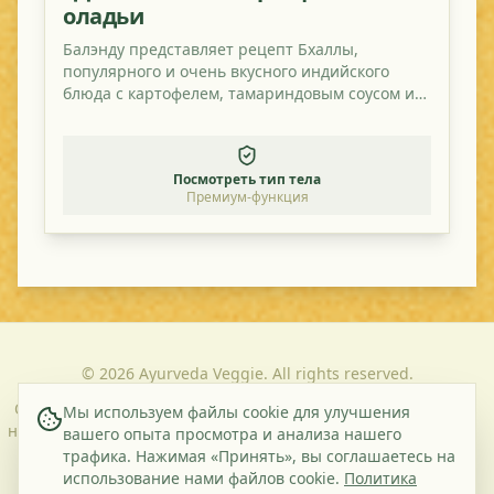
оладьи
Балэнду представляет рецепт Бхаллы,
популярного и очень вкусного индийского
блюда с картофелем, тамариндовым соусом и
томатом.
Посмотреть тип тела
Премиум-функция
©
2026
Ayurveda Veggie. All rights reserved.
О
Контакт
Политика
Условия и
Мы используем файлы cookie для улучшения
нас
конфиденциальности
положения
вашего опыта просмотра и анализа нашего
трафика. Нажимая «Принять», вы соглашаетесь на
использование нами файлов cookie.
Политика
Подпишитесь на нашу рассылку