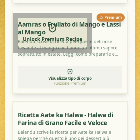
Premium
Aamras o Frullato di Mango e Lassi
al Mango
Unlock Premium Recipe
Balendu scrive la ricetta per queste deliziose
bevande al mango che hanno un ottimo sapore
soprattutto in estate. Leggi come prepararle e
provale a casa!
Visualizza tipo di corpo
Funzione Premium
Ricetta Aate ka Halwa - Halwa di
Farina di Grano Facile e Veloce
Balendu scrive la ricetta per Aate ka Halwa e
spiega perché questo è uno dei dessert più