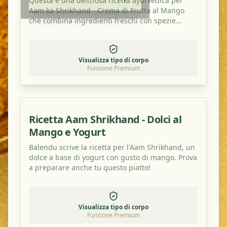
Questa è una deliziosa ricetta ayurvedica per
Aam ka Shrikhand - Crema di Frutta al Mango
che combina ingredienti freschi con spezie
tradizionali. È un piatto perfetto per bilanciare i
tuoi dosha e gustare un pasto sano e saporito.
Visualizza tipo di corpo
Funzione Premium
Ricetta Aam Shrikhand - Dolci al
Mango e Yogurt
Balendu scrive la ricetta per l'Aam Shrikhand, un
dolce a base di yogurt con gusto di mango. Prova
a preparare anche tu questo piatto!
Visualizza tipo di corpo
Funzione Premium