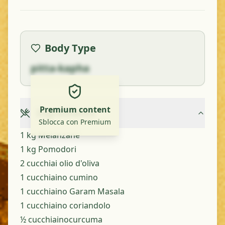
Body Type
pitta-kapha
Premium content
Ingredients
Sblocca con Premium
1 kg Melanzane
1 kg Pomodori
2 cucchiai olio d'oliva
1 cucchiaino cumino
1 cucchiaino Garam Masala
1 cucchiaino coriandolo
½ cucchiainocurcuma