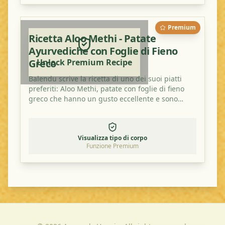
Premium
Ricetta Aloo Methi - Patate
Ayurvediche con Foglie di Fieno
Greco
Unlock Premium Recipe
Balendu scrive la ricetta di uno dei suoi piatti
preferiti: Aloo Methi, patate con foglie di fieno
greco che hanno un gusto eccellente e sono
salutari.
Visualizza tipo di corpo
Funzione Premium