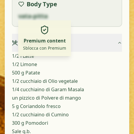
Body Type
vata-pitta
Premium content
Ingredients
Sblocca con Premium
1/2 l Latte
1/2 Limone
500 g Patate
1/2 cucchiaio di Olio vegetale
1/4 cucchiaino di Garam Masala
un pizzico di Polvere di mango
5 g Coriandolo fresco
1/2 cucchiaino di Cumino
300 g Pomodori
Sale q.b.