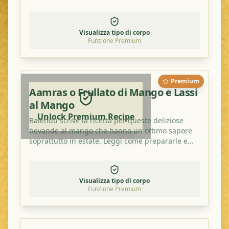
Visualizza tipo di corpo
Funzione Premium
Premium
Aamras o Frullato di Mango e Lassi
al Mango
Unlock Premium Recipe
Balendu scrive la ricetta per queste deliziose
bevande al mango che hanno un ottimo sapore
soprattutto in estate. Leggi come prepararle e
provale a casa!
Visualizza tipo di corpo
Funzione Premium