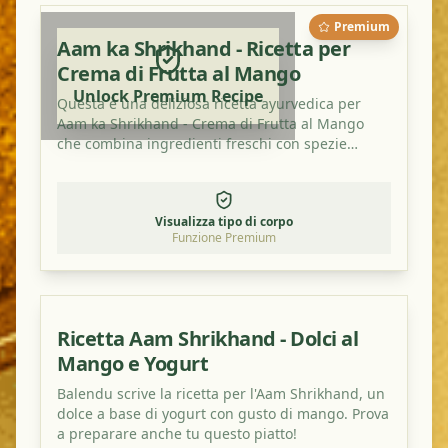
Premium
Aam ka Shrikhand - Ricetta per
Crema di Frutta al Mango
Unlock Premium Recipe
Questa è una deliziosa ricetta ayurvedica per
Aam ka Shrikhand - Crema di Frutta al Mango
che combina ingredienti freschi con spezie
tradizionali. È un piatto perfetto per bilanciare i
tuoi dosha e gustare un pasto sano e saporito.
Visualizza tipo di corpo
Funzione Premium
Ricetta Aam Shrikhand - Dolci al
Mango e Yogurt
Balendu scrive la ricetta per l'Aam Shrikhand, un
dolce a base di yogurt con gusto di mango. Prova
a preparare anche tu questo piatto!