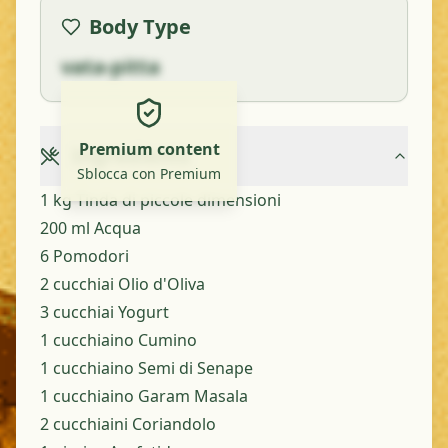
Body Type
vata-pitta
Premium content
Ingredients
Sblocca con Premium
1 kg Tinda di piccole dimensioni
200 ml Acqua
6 Pomodori
2 cucchiai Olio d'Oliva
3 cucchiai Yogurt
1 cucchiaino Cumino
1 cucchiaino Semi di Senape
1 cucchiaino Garam Masala
2 cucchiaini Coriandolo