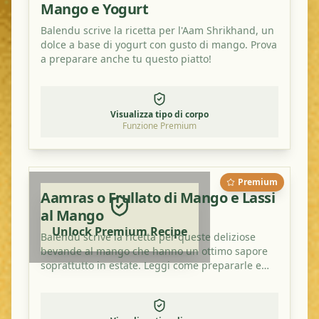
Mango e Yogurt
Balendu scrive la ricetta per l'Aam Shrikhand, un
dolce a base di yogurt con gusto di mango. Prova
a preparare anche tu questo piatto!
Visualizza tipo di corpo
Funzione Premium
Premium
Aamras o Frullato di Mango e Lassi
al Mango
Unlock Premium Recipe
Balendu scrive la ricetta per queste deliziose
bevande al mango che hanno un ottimo sapore
soprattutto in estate. Leggi come prepararle e
provale a casa!