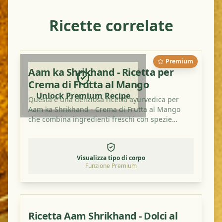
Ricette correlate
Premium
Aam ka Shrikhand - Ricetta per
Crema di Frutta al Mango
Unlock Premium Recipe
Questa è una deliziosa ricetta ayurvedica per
Aam ka Shrikhand - Crema di Frutta al Mango
che combina ingredienti freschi con spezie
tradizionali. È un piatto perfetto per bilanciare i
tuoi dosha e gustare un pasto sano e saporito.
Visualizza tipo di corpo
Funzione Premium
Ricetta Aam Shrikhand - Dolci al