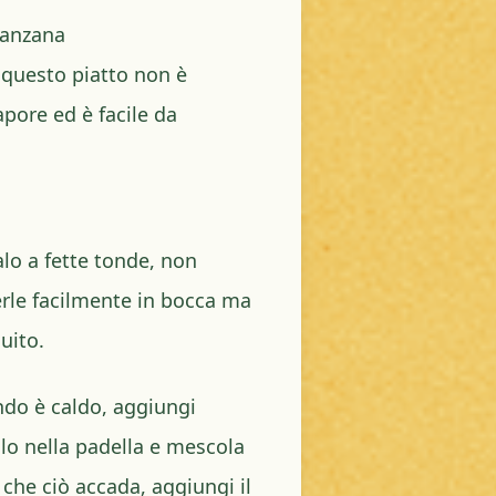
lanzana
 questo piatto non è
pore ed è facile da
alo a fette tonde, non
erle facilmente in bocca ma
uito.
ndo è caldo, aggiungi
o nella padella e mescola
 che ciò accada, aggiungi il