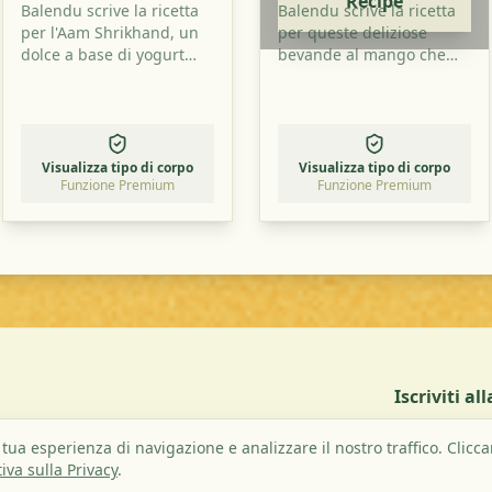
Recipe
Balendu scrive la ricetta
Balendu scrive la ricetta
per l'Aam Shrikhand, un
per queste deliziose
dolce a base di yogurt
bevande al mango che
con gusto di mango.
hanno un ottimo sapore
Prova a preparare anche
soprattutto in estate.
tu questo piatto!
Leggi come prepararle e
provale a casa!
Visualizza tipo di corpo
Visualizza tipo di corpo
Funzione Premium
Funzione Premium
Iscriviti a
 tua esperienza di navigazione e analizzare il nostro traffico. Clicc
iva sulla Privacy
.