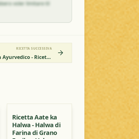
ero voler limitare til
RICETTA SUCCESSIVA
Palak Gajar Shimla Mirch Ayurvedico - Ricetta Per Spinaci Con Carote E Peperoni
Ricetta Aate ka
Halwa - Halwa di
Farina di Grano