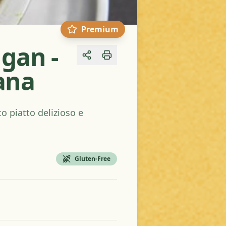
Premium
gan -
Share
ana
to piatto delizioso e
Gluten-Free