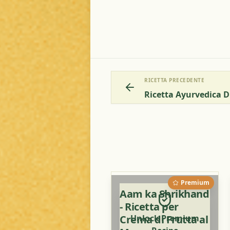
RICETTA PRECEDENTE
Premium
Aam ka Shrikhand
- Ricetta per
Crema di Frutta al
Unlock Premium