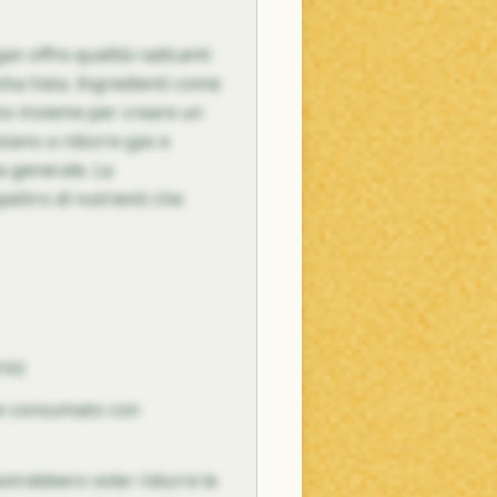
an offre qualità radicanti
osha Vata. Ingredienti come
rano insieme per creare un
utano a ridurre gas e
a generale. La
ettro di nutrienti che
io)
 se consumato con
potrebbero voler ridurre le