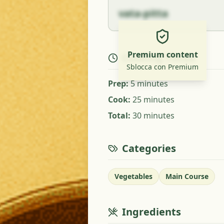
vata-pitta
Premium content
Cooking Times
Sblocca con Premium
Prep
:
5 minutes
Cook
:
25 minutes
Total
:
30 minutes
Categories
Vegetables
Main Course
Ingredients