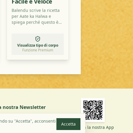
Facile e Veloce
Balendu scrive la ricetta
per Aate ka Halwa e
spiega perché questo è
uno dei dessert più
semplici che puoi trovare.
Visualizza tipo di corpo
Funzione Premium
lla nostra Newsletter
Iscriviti
ando su "Accetta", acconsenti
Accetta
Scarica la nostra App