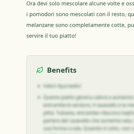
Ora devi solo mescolare alcune volte e os
i pomodori sono mescolati con il resto, qu
melanzane sono completamente cotte, puoi
servire il tuo piatto!
Benefits
Valori Ayurvedici
Questo piatto genera calore e aumenta i
entrambe le verdure, il ravanello e la 
pitta. Tuttavia, entrambe riducono kapha
parlare del ravanello che aumenta vata, 
sua forma cruda. Quando è cotto, non cr