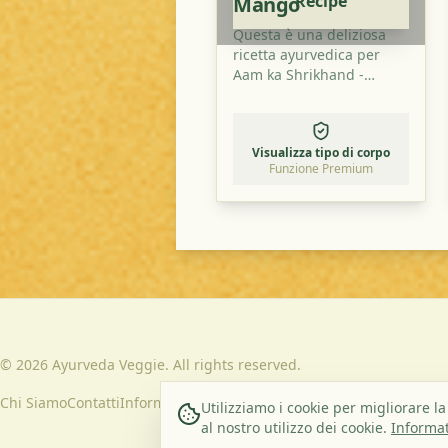
Recipe
Mango
Questa è una deliziosa
ricetta ayurvedica per
Aam ka Shrikhand -
Crema di Frutta al Mango
che combina ingredienti
freschi con spezie
Visualizza tipo di corpo
tradizionali. È un piatto
Funzione Premium
perfetto per bilanciare i
tuoi dosha e gustare un
pasto sano e saporito.
©
2026
Ayurveda Veggie. All rights reserved.
Chi Siamo
Contatti
Informativa sulla Privacy
Termini e Condizioni
Utilizziamo i cookie per migliorare la
al nostro utilizzo dei cookie.
Informat