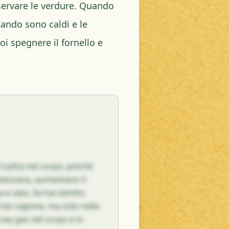
servare le verdure. Quando
ando sono caldi e le
 spegnere il fornello e
l pitta nel corpo, poiché
melanzana, aumentano il
 e vata. Se hai sentito
hai ragione, ma solo nella
ea gas nel corpo e in