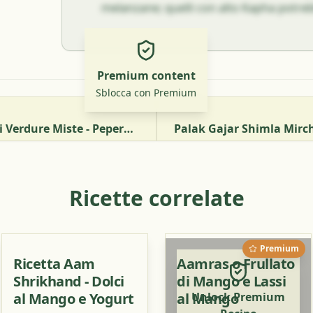
melanzane; quelli con alto Kapha potrebb
Premium content
Sblocca con Premium
Ricetta Ayurvedica Di Verdure Miste - Peperoni, Fagiolini E Tofu Al Pomodoro
Ricette correlate
Premium
Ricetta Aam
Aamras o Frullato
Shrikhand - Dolci
di Mango e Lassi
al Mango e Yogurt
al Mango
Unlock Premium