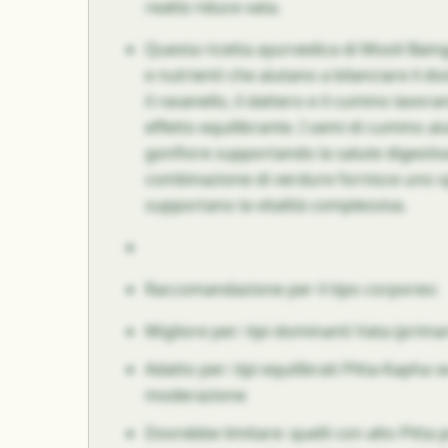
realtà riduce vata.
Questa ricetta ayurvedica di Mooli Baing
e nutrienti che aiutano a bilanciare il d
il ravanello, il dattero e il cumino lavo
effetto equilibrante. I semi di cumino ai
gonfiore supportando la salute digestiv
combinazione di verdure fornisce uno sp
supportano la vitalità complessiva.
Raccomandazione per il tipo corporeo:
Migliore per: tipi dominanti Vata (primar
Adatto per: tipi equilibrati Pitta-Kapha
moderazione
Dovrebbe limitare: quelli con alto Pitta 