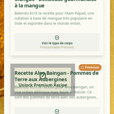
à la mangue
Balendu écrit la recette pour l'Aam Papad, une
collation à base de mangue très populaire en
Inde et exportée dans le monde entier.
Voir le type de corps
Fonctionnalité Premium
Premium
Recette Aloo Baingan - Pommes de
Terre aux Aubergines
Unlock Premium Recipe
Balendu écrit la recette pour Aloo Baingan, un
plat indien délicieux mais facile à réaliser. Ce
sont des pommes de terre avec des aubergines
et cela a un goût merveilleux, surtout avec un
peu de poudre de mangue en plus.