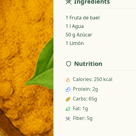
Ingredients
1 Fruta de bael
1 l Agua
50 g Azúcar
1 Limón
Nutrition
Calories
:
250 kcal
Protein
:
2g
Carbs
:
65g
Fat
:
1g
Fiber
:
5g