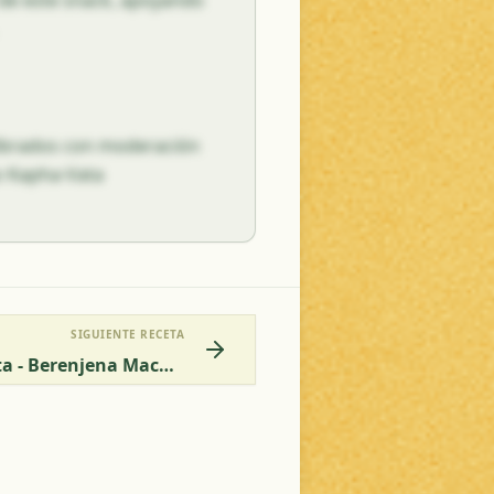
l de este snack, apoyando
librados con moderación
io Kapha-Vata
SIGUIENTE RECETA
Receta De Baingan Bharta - Berenjena Machacada