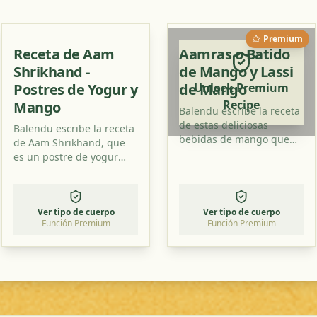
Premium
Receta de Aam
Aamras o Batido
Shrikhand -
de Mango y Lassi
Postres de Yogur y
de Mango
Unlock Premium
Recipe
Mango
Balendu escribe la receta
de estas deliciosas
Balendu escribe la receta
bebidas de mango que
de Aam Shrikhand, que
saben especialmente
es un postre de yogur
bien en verano. ¡Lee cómo
dulce con sabor a mango.
prepararlas e inténtalo en
¡Intenta preparar este
casa!
plato también!
Ver tipo de cuerpo
Ver tipo de cuerpo
Función Premium
Función Premium