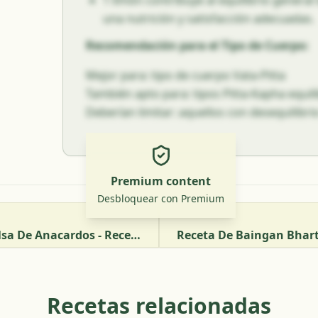
1 limón contribuye al equilibrio genera
una nutrición y satisfacción adecuadas.
Recomendación para el Tipo de Cuerpo:
Mejor para: tipo de cuerpo Vata-Pitta
También apto para: tipos Pitta-Kapha equi
Deberían limitar: aquellos con desequilibr
Premium content
Desbloquear con Premium
Badam Paneer En Salsa De Anacardos - Receta De Almendras Y Queso Indio En Salsa De Anacardos
Recetas relacionadas