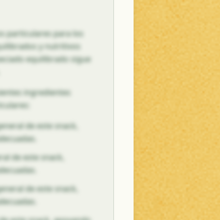
s particulares para los
uilibrados y nutritivos
eciado equilibrado sigue
ientes ingredientes
culares:
general de este snack,
adecuadas.
ral de este snack,
adecuadas.
general de este snack,
adecuadas.