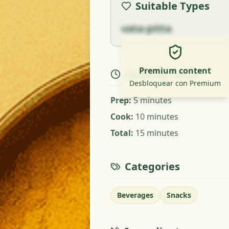
Suitable Types
vata-pitta
Premium content
Cooking Times
Desbloquear con Premium
Prep
:
5 minutes
Cook
:
10 minutes
Total
:
15 minutes
Categories
Beverages
Snacks