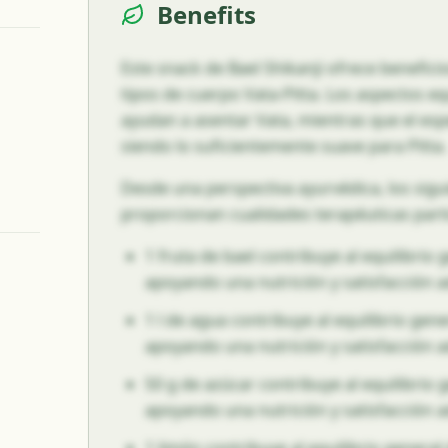
Benefits
Este snack de Bael Shikanji ofrece beneficio
tipos de cuerpo Vata-Pitta. Los aspectos eq
ayudan a asentar Vata, mientras que el esp
siendo lo suficientemente suave para Pitta.
Desde una perspectiva ayurvédica, los sigu
proporcionan cualidades terapéuticas parti
1 fruta de bael contribuye al equilibrio 
apoyando una nutrición y satisfacción 
1 l de agua contribuye al equilibrio gene
apoyando una nutrición y satisfacción 
50 g de azúcar contribuye al equilibrio 
apoyando una nutrición y satisfacción 