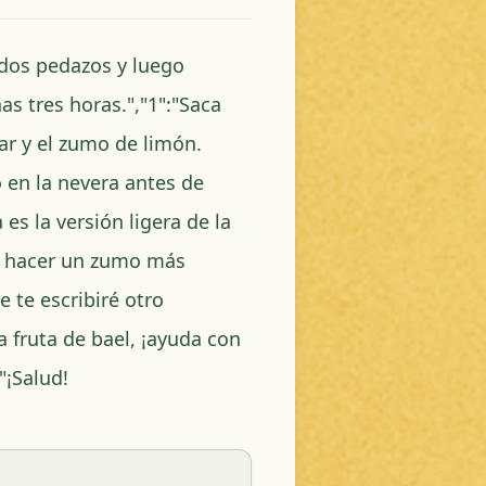
 dos pedazos y luego
s tres horas.","1":"Saca
car y el zumo de limón.
 en la nevera antes de
a es la versión ligera de la
ra hacer un zumo más
e te escribiré otro
 fruta de bael, ¡ayuda con
"¡Salud!