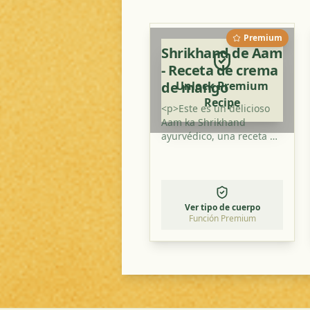
Premium
Shrikhand de Aam
- Receta de crema
de mango
Unlock Premium
Recipe
<p>Este es un delicioso
Aam ka Shrikhand
ayurvédico, una receta de
crema de mango que
combina ingredientes
frescos con especias
tradicionales. Es un plato
perfecto para equilibrar
Ver tipo de cuerpo
tus doshas y disfrutar de
Función Premium
una comida saludable y
llena de sabor.</p>