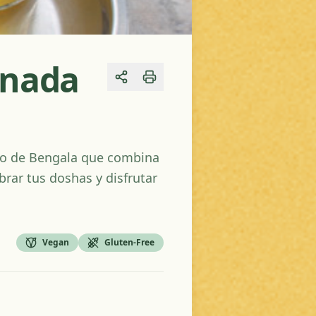
onada
Share
llo de Bengala que combina
brar tus doshas y disfrutar
Vegan
Gluten-Free