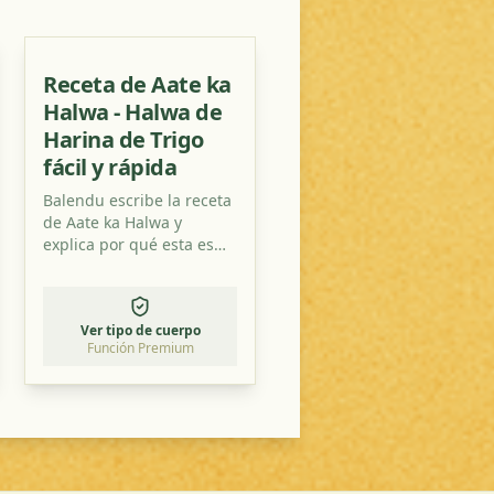
Receta de Aate ka
Halwa - Halwa de
Harina de Trigo
fácil y rápida
Balendu escribe la receta
de Aate ka Halwa y
explica por qué esta es
una de las recetas de
postre más fáciles que
puedes encontrar.
Ver tipo de cuerpo
Función Premium