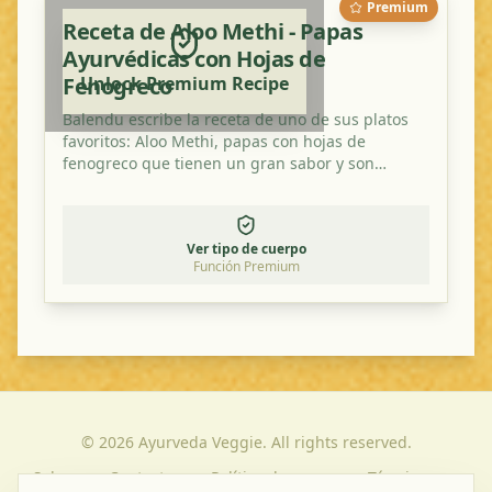
Premium
Receta de Aloo Methi - Papas
Ayurvédicas con Hojas de
Fenogreco
Unlock Premium Recipe
Balendu escribe la receta de uno de sus platos
favoritos: Aloo Methi, papas con hojas de
fenogreco que tienen un gran sabor y son
saludables.
Ver tipo de cuerpo
Función Premium
©
2026
Ayurveda Veggie. All rights reserved.
Sobre
Contacto
Política de
Términos y