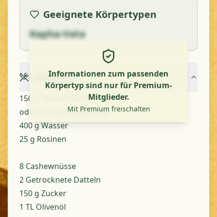
Geeignete Körpertypen
Kapha-Vata
Informationen zum passenden
Zutaten
Körpertyp sind nur für Premium-
Mitglieder.
150 g Tamarindenfrüchte
Mit Premium freischalten
oder 150 g Mangopulver
400 g Wasser
25 g Rosinen
8 Cashewnüsse
2 Getrocknete Datteln
150 g Zucker
1 TL Olivenöl