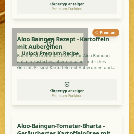
Körpertyp anzeigen
Premium-Funktion
Premium
Aloo Baingan Rezept - Kartoffeln
mit Auberginen
Unlock Premium Recipe
Balendu schreibt das Rezept für Aloo Baingan
auf, ein köstliches, aber einfaches indisches
Gericht. Es sind Kartoffeln mit Auberginen und
schmeckt besonders gut mit einem zusätzlichen
Hauch von Mangopulver.
Körpertyp anzeigen
Premium-Funktion
Aloo-Baingan-Tomater-Bharta -
Geräuchertes Kartoffelpüree mit