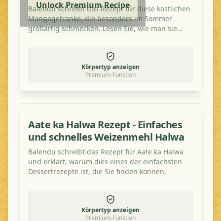
Unlock Premium Recipe
Balendu schreibt das Rezept für diese köstlichen
Mangogetränke, die besonders im Sommer
großartig schmecken. Lesen Sie, wie man sie
zubereitet und probieren Sie es zu Hause aus!
Körpertyp anzeigen
Premium-Funktion
Aate ka Halwa Rezept - Einfaches
und schnelles Weizenmehl Halwa
Balendu schreibt das Rezept für Aate ka Halwa
und erklärt, warum dies eines der einfachsten
Dessertrezepte ist, die Sie finden können.
Körpertyp anzeigen
Premium-Funktion