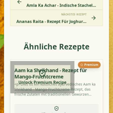
Amla Ka Achar - Indische Stachelbeeren-Pickles Rezept
NÄCHSTES REZEPT
Ananas Raita - Rezept Für Joghurtsoße Mit Ananas
Ähnliche Rezepte
Premium
Aam ka Shrikhand - Rezept für
Mango-Fruchtcreme
Unlock Premium Recipe
<p>Dies ist ein köstliches ayurvedisches Aam ka
Shrikhand - Mango-Fruchtcreme-Rezept, das
frische Zutaten mit traditionellen Gewürzen
kombiniert. Es ist ein perfektes Gericht, um Ihre
Doshas auszugleichen und eine gesunde,
geschmackvolle Mahlzeit zu genießen.</p>