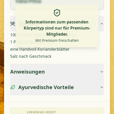
Vata-Pitta
Informationen zum passenden
Zutaten
Körpertyp sind nur für Premium-
Mitglieder.
100 g Amla, indische Stachelbeere
Mit Premium freischalten
1 Prise Schwarzes Salz
eine Handvoll Korianderblätter
Salz nach Geschmack
Anweisungen
Ayurvedische Vorteile
VORHERIGES REZEPT