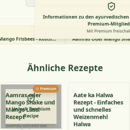
Informationen zu den ayurvedischen V
Premium-Mitglied
Mit Premium freischa
Aam Papad Rezept - Mango Frisbees - Köstlicher Mango-Snack
Ähnliche Rezepte
Premium
Aamras oder
Aate ka Halwa
Mango Shake und
Rezept - Einfaches
Mango Lassi
Unlock Premium
und schnelles
Recipe
Rezept
Weizenmehl
Halwa
Balendu schreibt das