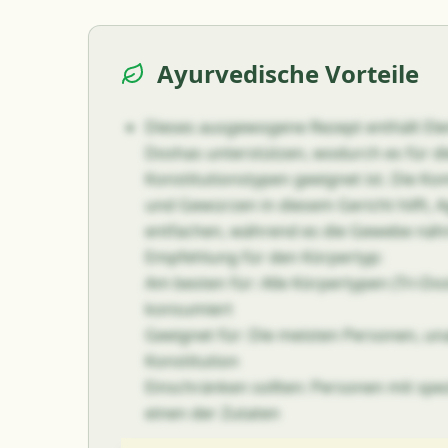
Ayurvedische Vorteile
Dieses ausgewogene Rezept enthält Elem
Doshas unterstützen, wodurch es für d
Konstitutionstypen geeignet ist. Die K
und Gewürzen in diesem Gericht hilft, 
entfachen, während es die Gewebe nähr
Empfehlung für den Körpertyp:
Am besten für: Alle Körpertypen (Tri-D
konsumiert
Geeignet für: Die meisten Personen, u
Konstitution
Einschränken sollten: Personen mit spez
einen der Zutaten