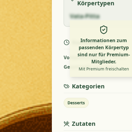
Körpertypen
Vata-Pitta
Informationen zum
Kochzeiten
passenden Körpertyp
sind nur für Premium-
Vorbereitungszeit
:
5 hours
Mitglieder.
Gesamtzeit
:
5.10 hours
Mit Premium freischalten
Kategorien
Desserts
Zutaten