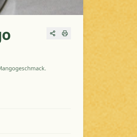
go
Share
t Mangogeschmack.