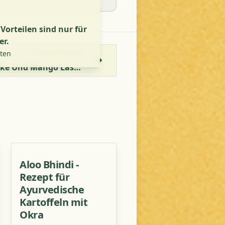
orteilen sind nur für
er.
lten
NÄCHSTES REZEPT
Aamras Oder Mango Shake Und Mango Lassi Rezept
Aloo Bhindi -
Rezept für
Ayurvedische
Kartoffeln mit
Okra