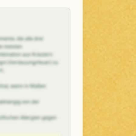
ente, die alle drei
ie meisten
ombination aus Kräutern
Agni (Verdauungsfeuer) zu
t.
osha), wenn in Maßen
nabhängig von der
ifischen Allergien gegen