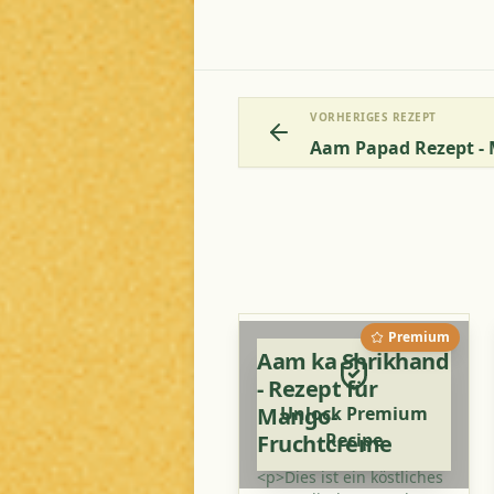
VORHERIGES REZEPT
Premium
Aam ka Shrikhand
- Rezept für
Mango-
Unlock Premium
Recipe
Fruchtcreme
<p>Dies ist ein köstliches