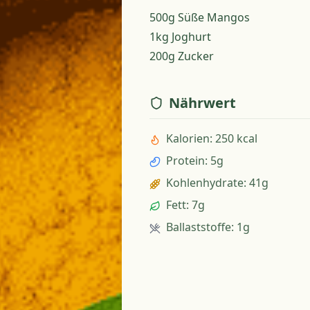
500g Süße Mangos
1kg Joghurt
200g Zucker
Nährwert
Kalorien
:
250 kcal
Protein
:
5g
Kohlenhydrate
:
41g
Fett
:
7g
Ballaststoffe
:
1g