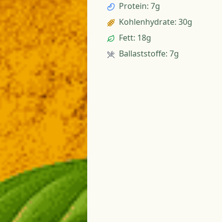
Protein
:
7g
Kohlenhydrate
:
30g
Fett
:
18g
Ballaststoffe
:
7g