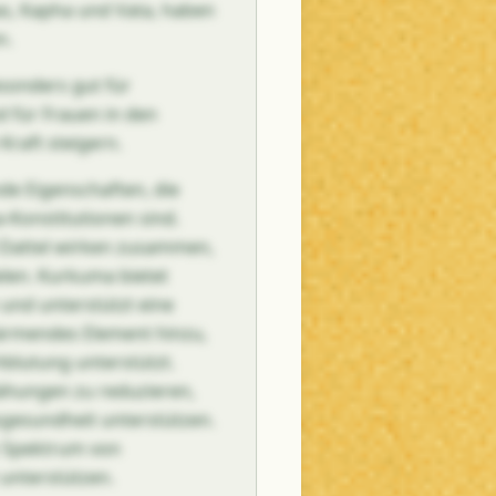
s, Kapha und Vata, haben
n.
esonders gut für
d für Frauen in den
Kraft steigern.
de Eigenschaften, die
a-Konstitutionen sind.
d Dattel wirken zusammen,
elen. Kurkuma bietet
nd unterstützt eine
ärmendes Element hinzu,
blutung unterstützt.
hungen zu reduzieren,
gesundheit unterstützen.
n Spektrum von
 unterstützen.