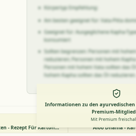
Körpertyp Empfehlung:
Am besten geeignet für: Vata-Pitta domi
Geeignet für: Ausgeglichene Kapha-Typ
konsumiert
Sollten begrenzen: Personen mit hohem 
reduzieren; Personen mit hohem Kapha 
Personen mit hohem Vata sollten das Ö
hohem Kapha sollten das Öl reduzieren
Informationen zu den ayurvedischen V
Premium-Mitglied
Mit Premium freischa
Aloo Bhindi In Tomaten - Rezept Für Kartoffeln Und Okra Mit Leckeren Tomaten
Aloo Dhania - Kar