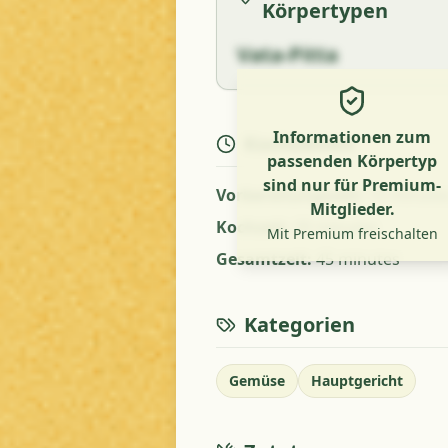
Körpertypen
Vata-Pitta
Informationen zum
Kochzeiten
passenden Körpertyp
sind nur für Premium-
Vorbereitungszeit
:
15 minute
Mitglieder.
Kochzeit
:
30 minutes
Mit Premium freischalten
Gesamtzeit
:
45 minutes
Kategorien
Gemüse
Hauptgericht