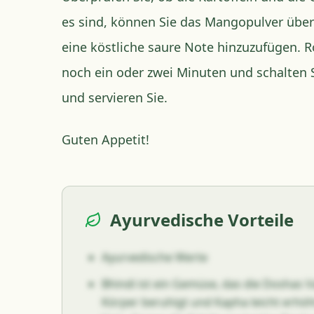
es sind, können Sie das Mangopulver über
eine köstliche saure Note hinzuzufügen. R
noch ein oder zwei Minuten und schalten Si
und servieren Sie.
Guten Appetit!
Ayurvedische Vorteile
Ayurvedische Werte
Bhindi ist ein Gemüse, das die Doshas V
Körper beruhigt und Kapha leicht erhöh