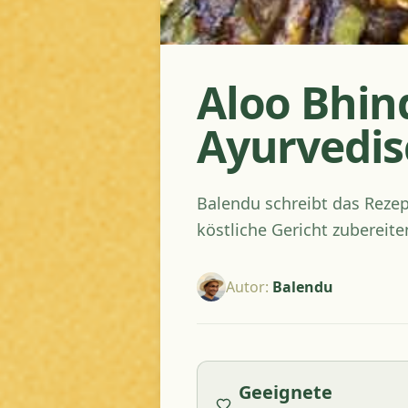
Aloo Bhind
Ayurvedis
Balendu schreibt das Rezept
köstliche Gericht zubereit
Autor
:
Balendu
Geeignete