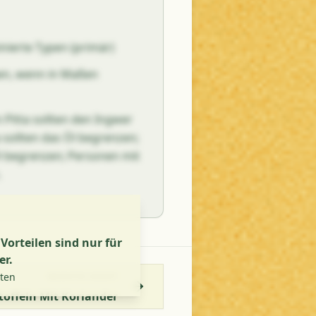
nierte Typen (primär)
en, wenn in Maßen
Pitta sollten den Ingwer
sollten das Öl begrenzen;
l begrenzen; Personen mit
.
orteilen sind nur für
er.
lten
NÄCHSTES REZEPT
toffeln Mit Koriander