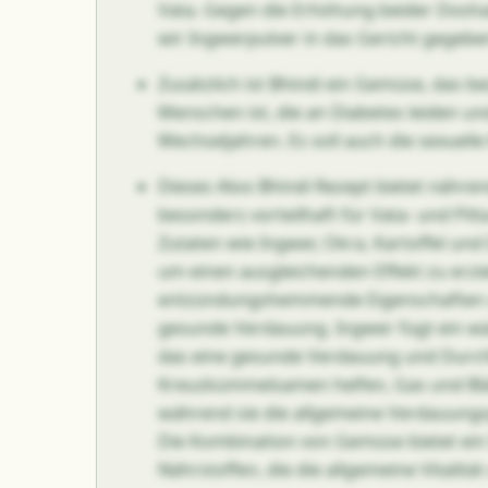
Vata. Gegen die Erhöhung beider Dosha
wir Ingwerpulver in das Gericht gegebe
Zusätzlich ist Bhindi ein Gemüse, das b
Menschen ist, die an Diabetes leiden un
Wechseljahren. Es soll auch die sexuelle 
Dieses Aloo Bhindi Rezept bietet nähren
besonders vorteilhaft für Vata- und Pitt
Zutaten wie Ingwer, Okra, Kartoffel un
um einen ausgleichenden Effekt zu erzi
entzündungshemmende Eigenschaften u
gesunde Verdauung. Ingwer fügt ein w
das eine gesunde Verdauung und Durch
Kreuzkümmelsamen helfen, Gas und Blä
während sie die allgemeine Verdauungs
Die Kombination von Gemüse bietet ei
Nährstoffen, die die allgemeine Vitalität