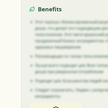
Benefits
Этот хорошо сбалансированный рецеп
доши, что делает его подходящим дл
телосложения. Этот вегетарианский р
продуманный баланс ингредиентов,
здоровье пищеварения.
Рекомендации по типам телосложени
Лучше всего подходит для: Всех типов
доша) при умеренном потреблении
Подходит для: Большинства людей не
Следует ограничить: Людям с аллерг
ингредиенты.