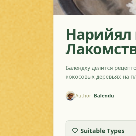
Нарийял 
Лакомст
Балендху делится рецепт
кокосовых деревьях на п
Author
:
Balendu
Suitable Types