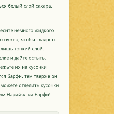
ься белый слой сахара,
несите немного жидкого
то нужно, чтобы сладость
 лишь тонкий слой.
лке и дайте остыть.
ежьте их на кусочки
тся барфи, тем тверже он
 сможете отделить кусочки
щим Нарийял ки Барфи!