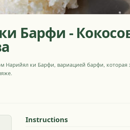
ки Барфи - Кокосо
ва
ом Нарийял ки Барфи, вариацией барфи, которая з
ляже.
Instructions