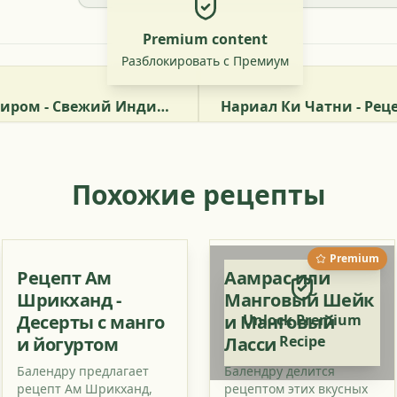
Premium content
Разблокировать с Премиум
Рецепт Грибы С Паниром - Свежий Индийский Сыр С Грибами
Похожие рецепты
Premium
Рецепт Ам
Аамрас или
Шрикханд -
Манговый Шейк
Десерты с манго
и Манговый
Unlock Premium
Recipe
и йогуртом
Ласси
Балендру предлагает
Балендру делится
рецепт Ам Шрикханд,
рецептом этих вкусных