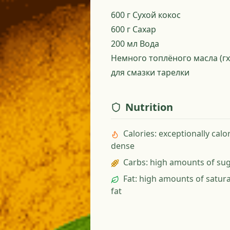
600 г Сухой кокос
600 г Сахар
200 мл Вода
Немного топлёного масла (гх
для смазки тарелки
Nutrition
Calories
:
exceptionally calor
dense
Carbs
:
high amounts of su
Fat
:
high amounts of satur
fat