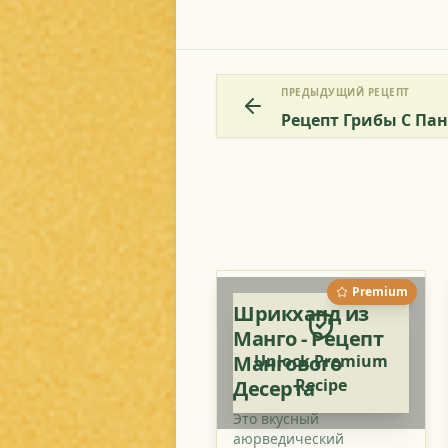
ПРЕДЫДУЩИЙ РЕЦЕПТ
Premium
Шрикханд из
Манго - Рецепт
Мангового
Unlock Premium
Recipe
Десерта
Это вкусный
аюрведический