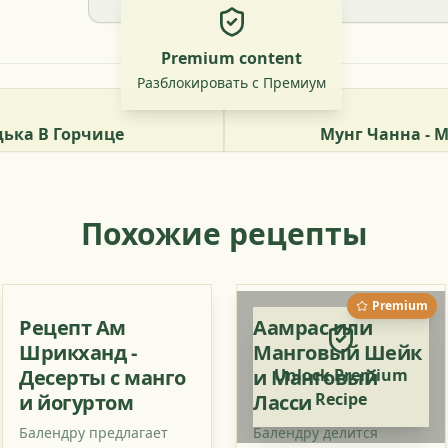
Premium content
Разблокировать с Премиум
дька В Горчице
Мунг Чанна - 
Похожие рецепты
Premium
Рецепт Ам
Аамрас или
Шрикханд -
Манговый Шейк
Десерты с манго
и Манговый
Unlock Premium
Recipe
и йогуртом
Ласси
Балендру предлагает
Балендру делится