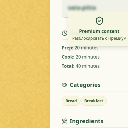
vata-pitta
Premium content
Cooking Times
Разблокировать с Премиум
Prep
:
20 minutes
Cook
:
20 minutes
Total
:
40 minutes
Categories
Bread
Breakfast
Ingredients