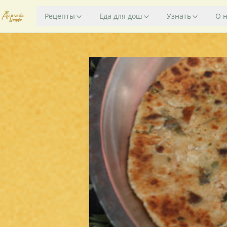
Рецепты
Еда для дош
Узнать
О 