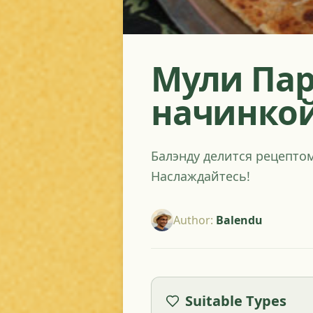
Мули Пар
начинкой
Балэнду делится рецепто
Наслаждайтесь!
Author
:
Balendu
Suitable Types