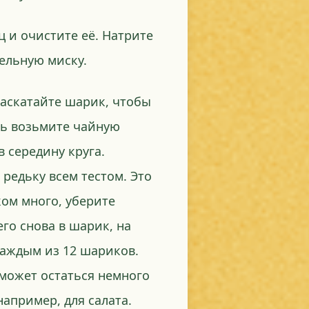
 и очистите её. Натрите
дельную миску.
раскатайте шарик, чтобы
рь возьмите чайную
в середину круга.
 редьку всем тестом. Это
ком много, уберите
его снова в шарик, на
 каждым из 12 шариков.
 может остаться немного
апример, для салата.