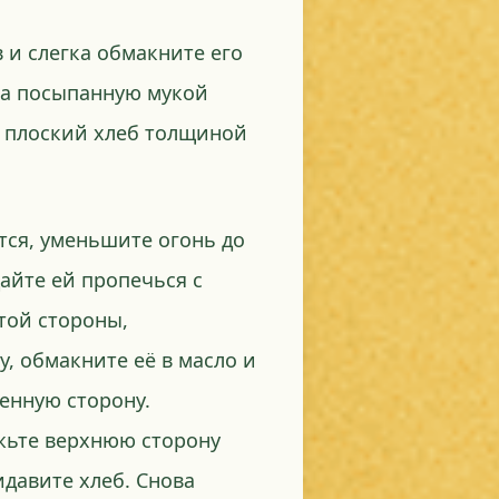
и слегка обмакните его
гка посыпанную мукой
й плоский хлеб толщиной
ется, уменьшите огонь до
Дайте ей пропечься с
этой стороны,
, обмакните её в масло и
енную сторону.
ажьте верхнюю сторону
идавите хлеб. Снова