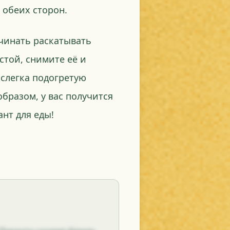
 обеих сторон.
ачинать раскатывать
стой, снимите её и
 слегка подогретую
образом, у вас получится
нт для еды!