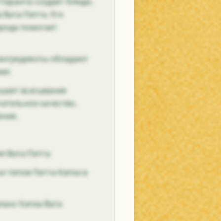
Паранта создает блюдо,
 Вата-Питта. Его
ирода помогает
 ингредиенты обладают
ми:
чшает всасывание
тательное качество,
ние.
я Вата-Питта
х типов Питта-Капха в
аланс Капха-Вата