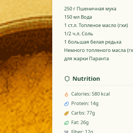
250 г Пшеничная мука
150 мл Вода
1 ст.л. Топленое масло (гхи)
1/2 ч.л. Соль
1 большая белая редька
Немного топленого масла (гх
для жарки Паранта
Nutrition
Calories
:
580 kcal
Protein
:
14g
Carbs
:
77g
Fat
:
26g
Fiber
:
12g