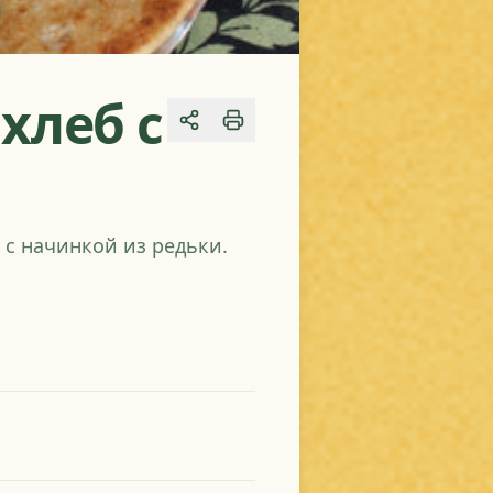
хлеб с
Share
 с начинкой из редьки.