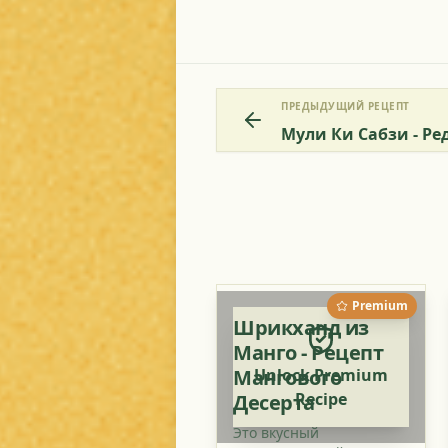
ПРЕДЫДУЩИЙ РЕЦЕПТ
Мули Ки Сабзи - Ре
Premium
Шрикханд из
Манго - Рецепт
Мангового
Unlock Premium
Recipe
Десерта
Это вкусный