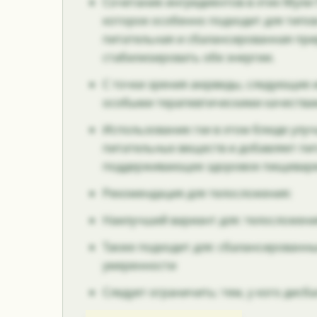
Сочетание ингредиентов в этих Мули 
которое особенно подходит для типов
питательная и сбалансированная пр
стабилизировать обе энергии.
С точки зрения аюрведы, следующие
особыми терапевтическими качества
Использование гхи в этом блюде улу
питательных веществ и добавляет пи
поддерживающее здоровое пищеваре
Рекомендация для телосложения:
Наилучший вариант для: телосложени
Также подходит для: сбалансированны
умеренности
Следует ограничить: тем, у кого дисб