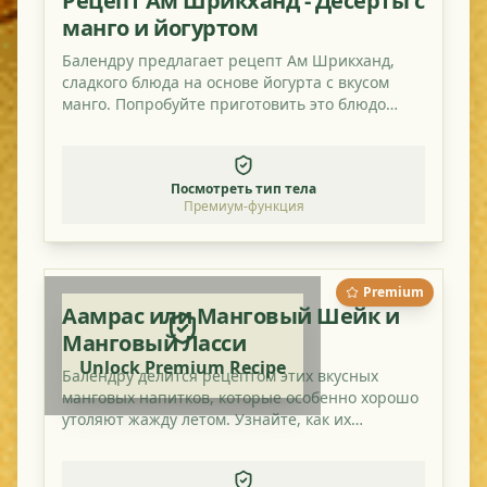
Рецепт Ам Шрикханд - Десерты с
манго и йогуртом
Балендру предлагает рецепт Ам Шрикханд,
сладкого блюда на основе йогурта с вкусом
манго. Попробуйте приготовить это блюдо
тоже!
Посмотреть тип тела
Премиум-функция
Premium
Аамрас или Манговый Шейк и
Манговый Ласси
Unlock Premium Recipe
Балендру делится рецептом этих вкусных
манговых напитков, которые особенно хорошо
утоляют жажду летом. Узнайте, как их
приготовить, и попробуйте сделать это дома!