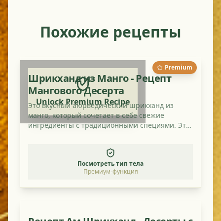
Похожие рецепты
Premium
Шрикханд из Манго - Рецепт
Мангового Десерта
Unlock Premium Recipe
Это вкусный аюрведический шрикханд из
манго, который сочетает в себе свежие
ингредиенты с традиционными специями. Это
идеальное блюдо для балансировки ваших дош
и наслаждения полезным и ароматным
блюдом.
Посмотреть тип тела
Премиум-функция