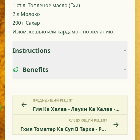
1 ст.л.
Топленое масло (Гхи)
2 л
Молоко
200 г
Сахар
Изюм, кешью или кардамон по желанию
Instructions
Benefits
ПРЕДЫДУЩИЙ РЕЦЕПТ
Гия Ка Халва - Лауки Ка Халва - Халва Из Бутылочной Тыквы
СЛЕДУЮЩИЙ РЕЦЕПТ
Гхия Томатер Ка Суп В Тарке - Рецепт Супа Из Кальтасии И Помидоров