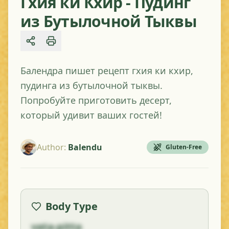
Гхия ки Кхир - Пудинг
из Бутылочной Тыквы
Share
Балендра пишет рецепт гхия ки кхир,
пудинга из бутылочной тыквы.
Попробуйте приготовить десерт,
который удивит ваших гостей!
Author
:
Balendu
Gluten-Free
Body Type
vata-pitta