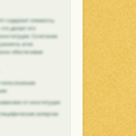
пт содержит элементы,
что делает его
конституции. Сочетание
 разжечь агни
енно обеспечивая
в телосложения
нии
зависимо от конституции
 специфические аллергии