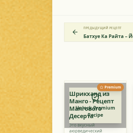
ПРЕДЫДУЩИЙ РЕЦЕПТ
Premium
Шрикханд из
Манго - Рецепт
Мангового
Unlock Premium
Recipe
Десерта
Это вкусный
аюрведический