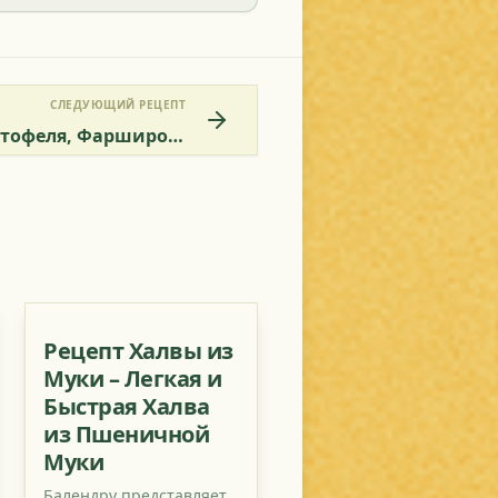
СЛЕДУЮЩИЙ РЕЦЕПТ
Бхарва Алу - Рецепт Картофеля, Фаршированного Паниром
Рецепт Халвы из
Муки – Легкая и
Быстрая Халва
из Пшеничной
Муки
Балендру представляет