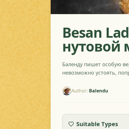
Besan La
нутовой 
Баленду пишет особую ве
невозможно устоять, поп
Author
:
Balendu
Suitable Types