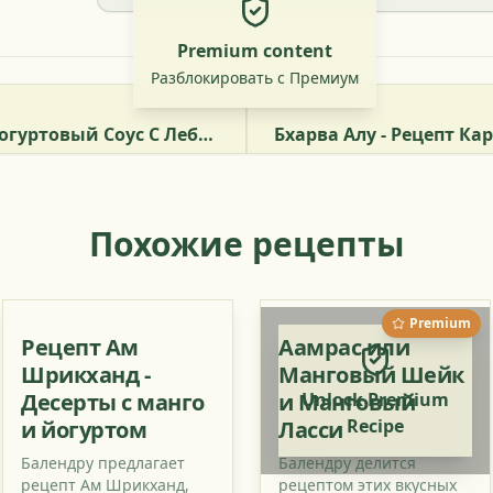
Premium content
Разблокировать с Премиум
Батхуе Ка Райта – Йогуртовый Соус С Лебедой
Похожие рецепты
Premium
Рецепт Ам
Аамрас или
Шрикханд -
Манговый Шейк
Десерты с манго
и Манговый
Unlock Premium
Recipe
и йогуртом
Ласси
Балендру предлагает
Балендру делится
рецепт Ам Шрикханд,
рецептом этих вкусных