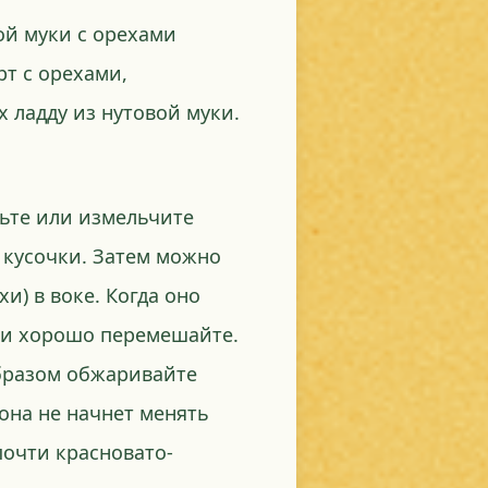
ой муки с орехами
рт с орехами,
 ладду из нутовой муки.
ьте или измельчите
 кусочки. Затем можно
и) в воке. Когда оно
у и хорошо перемешайте.
бразом обжаривайте
 она не начнет менять
почти красновато-