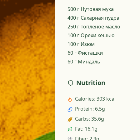
500 г Нутовая мука
400 г Сахарная пудра
250 г Топлёное масло
100 г Орехи кешью
100 г Изюм
60 г Фисташки
60 г Миндаль
Nutrition
Calories
:
303 kcal
Protein
:
6.5g
Carbs
:
35.6g
Fat
:
16.1g
Fiber
:
2.9g