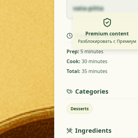
vata-pitta
Premium content
Cooking Times
Разблокировать с Премиум
Prep
:
5 minutes
Cook
:
30 minutes
Total
:
35 minutes
Categories
Desserts
Ingredients