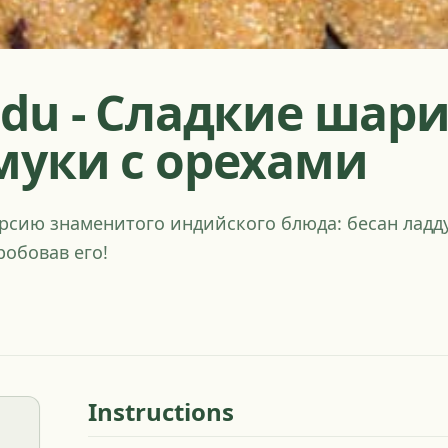
ddu - Сладкие шар
муки с орехами
рсию знаменитого индийского блюда: бесан ладду
робовав его!
Instructions