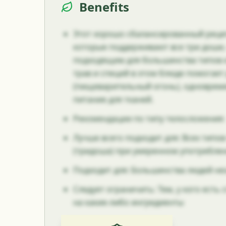
Benefits
Этот хорошо сбалансированный реце
которые поддерживают все три доши, 
подходящим для большинства типов 
трав и специй в этом блюде помогает
(пищеварительный огонь), одноврем
питание для тканей.
Рекомендации по типу телосложения:
Лучше всего подходит для: Всех типо
(тридоша) при умеренном употребле
Подходит для: Большинства людей не
Следует ограничить: Тем, у кого есть
на какие-либо ингредиенты