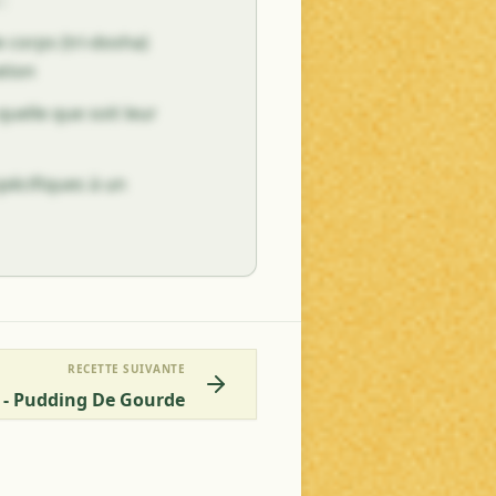
:
e corps (tri-dosha)
tion
quelle que soit leur
spécifiques à un
RECETTE SUIVANTE
 - Pudding De Gourde