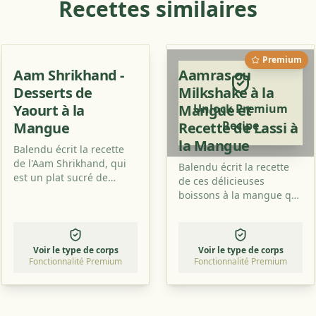
Recettes similaires
Premium
Aam Shrikhand -
Aamras ou
Desserts de
Milkshake à la
Yaourt à la
Mangue et
Unlock Premium
Recipe
Mangue
Recette de Lassi à
la Mangue
Balendu écrit la recette
de l'Aam Shrikhand, qui
Balendu écrit la recette
est un plat sucré de
de ces délicieuses
yaourt au goût de
boissons à la mangue qui
mangue. Essayez de
sont particulièrement
préparer ce plat aussi !
savoureuses en été. Lisez
comment les préparer et
Voir le type de corps
Voir le type de corps
essayez-les à la maison!
Fonctionnalité Premium
Fonctionnalité Premium