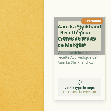
Premium
Aam ka Shrikhand
- Recette pour
Crème de Fruits
Unlock Premium
Recipe
de Mangue
Voici une délicieuse
recette Ayurvédique de
Aam ka Shrikhand -
Crème de Fruits de
Mangue qui combine des
ingrédients frais avec des
épices traditionnelles.
C'est un plat parfait pour
Voir le type de corps
équilibrer vos doshas et
Fonctionnalité Premium
profiter d'un repas sain et
savoureux.