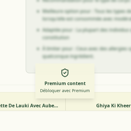
Recommandation pour le type de corps 
Meilleure option pour : Tous les types d
lorsqu'elle est consommée avec modéra
Adaptée pour : La plupart des individus 
constitution
À limiter pour : Ceux avec des allergies 
quelconque ingrédient.
Premium content
Débloquer avec Premium
Ghiya Baingan - Recette De Lauki Avec Aubergine
Ghiya Ki Kheer