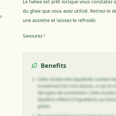
Le halwa est prêt lorsque vous constatez 
du ghee que vous avez utilisé. Retirez-le de
es
une assiette et laissez-le refroidir.
Savourez !
Benefits
Cette recette bien équilibrée contient d
soutiennent les trois doshas, ce qui la 
des types de constitution. Cette recette
équilibre réfléchi d'ingrédients qui favor
global.