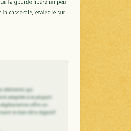
que la gourde libère un peu
 la casserole, étalez-le sur
es éléments qui
rend adaptée à la plupart
 végétarienne offre un
isent le bien-être digestif