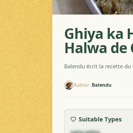
Ghiya ka H
Halwa de
Balendu écrit la recette du
Author
:
Balendu
Suitable Types
vata-pitta