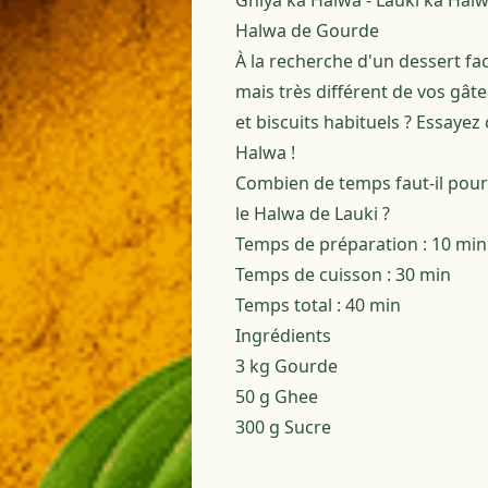
Ghiya ka Halwa - Lauki ka Halw
Halwa de Gourde
À la recherche d'un dessert fac
mais très différent de vos gât
et biscuits habituels ? Essayez 
Halwa !
Combien de temps faut-il pour
le Halwa de Lauki ?
Temps de préparation :
10 min
Temps de cuisson :
30 min
Temps total :
40 min
Ingrédients
3 kg
Gourde
50 g
Ghee
300 g
Sucre